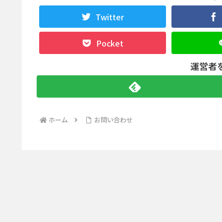
Twitter
Pocket
運営者
ホーム
お問い合わせ