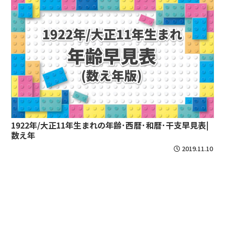
1922年/大正11年生まれの年齢･西暦･和暦･干支早見表|
数え年
2019.11.10