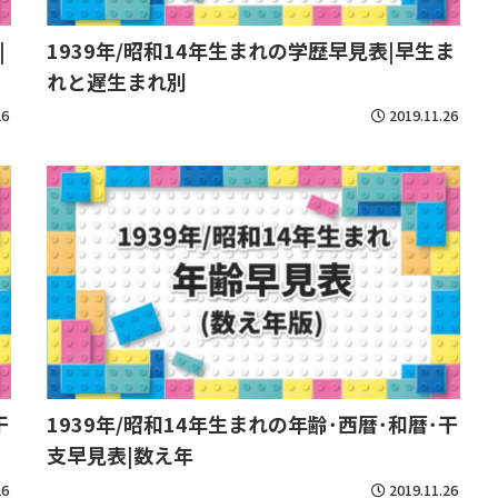
|
1939年/昭和14年生まれの学歴早見表|早生ま
れと遅生まれ別
26
2019.11.26
干
1939年/昭和14年生まれの年齢･西暦･和暦･干
支早見表|数え年
26
2019.11.26