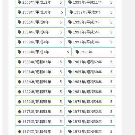
2000年/平成12年
5
1999年/平成11年
5
1998年/平成10年
5
1997年/平成9年
5
1996年/平成8年
5
1995年/平成7年
5
1994年/平成6年
5
1993年/平成5年
5
1992年/平成4年
5
1991年/平成3年
5
1990年/平成2年
5
1989年
5
1988年/昭和63年
5
1987年/昭和62年
5
1986年/昭和61年
5
1985年/昭和60年
5
1984年/昭和59年
5
1983年/昭和58年
5
1982年/昭和57年
5
1981年/昭和56年
5
1980年/昭和55年
5
1979年/昭和54年
5
1978年/昭和53年
5
1977年/昭和52年
5
1976年/昭和51年
5
1975年/昭和50年
5
1974年/昭和49年
5
1973年/昭和48年
5