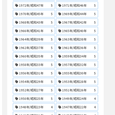
1972年/昭和47年
5
1971年/昭和46年
5
1970年/昭和45年
5
1969年/昭和44年
5
1968年/昭和43年
5
1967年/昭和42年
5
1966年/昭和41年
5
1965年/昭和40年
5
1964年/昭和39年
5
1963年/昭和38年
5
1962年/昭和37年
5
1961年/昭和36年
5
1960年/昭和35年
5
1959年/昭和34年
5
1958年/昭和33年
5
1957年/昭和32年
5
1956年/昭和31年
5
1955年/昭和30年
5
1954年/昭和29年
5
1953年/昭和28年
5
1952年/昭和27年
5
1951年/昭和26年
5
1950年/昭和25年
5
1949年/昭和24年
4
1948年/昭和23年
4
1947年/昭和22年
4