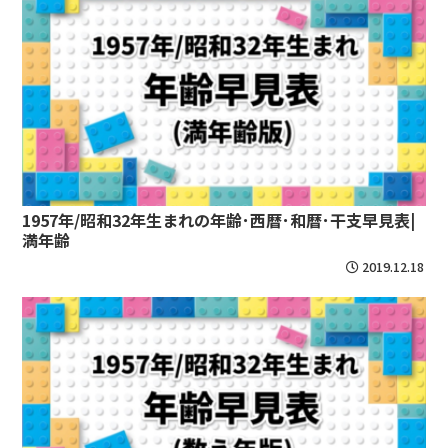
1957年/昭和32年生まれの年齢･西暦･和暦･干支早見表|
満年齢
2019.12.18