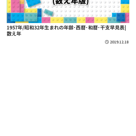
1957年/昭和32年生まれの年齢･西暦･和暦･干支早見表|
数え年
2019.12.18