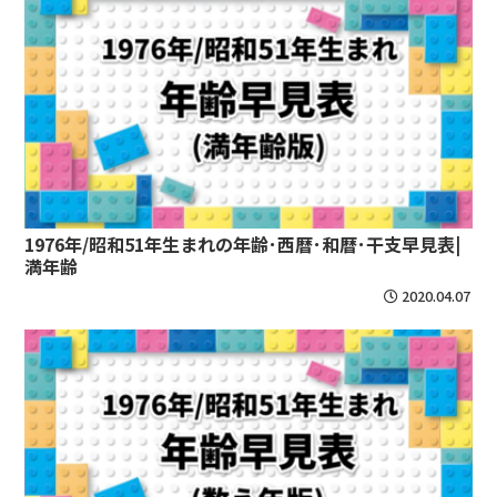
1976年/昭和51年生まれの年齢･西暦･和暦･干支早見表|
満年齢
2020.04.07