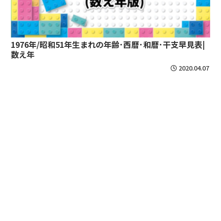
1976年/昭和51年生まれの年齢･西暦･和暦･干支早見表|
数え年
2020.04.07