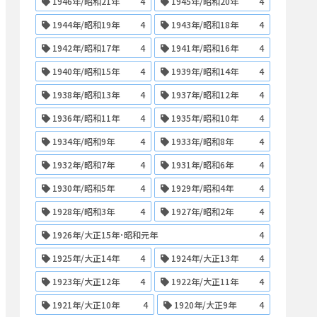
1946年/昭和21年
4
1945年/昭和20年
4
1944年/昭和19年
4
1943年/昭和18年
4
1942年/昭和17年
4
1941年/昭和16年
4
1940年/昭和15年
4
1939年/昭和14年
4
1938年/昭和13年
4
1937年/昭和12年
4
1936年/昭和11年
4
1935年/昭和10年
4
1934年/昭和9年
4
1933年/昭和8年
4
1932年/昭和7年
4
1931年/昭和6年
4
1930年/昭和5年
4
1929年/昭和4年
4
1928年/昭和3年
4
1927年/昭和2年
4
1926年/大正15年･昭和元年
4
1925年/大正14年
4
1924年/大正13年
4
1923年/大正12年
4
1922年/大正11年
4
1921年/大正10年
4
1920年/大正9年
4