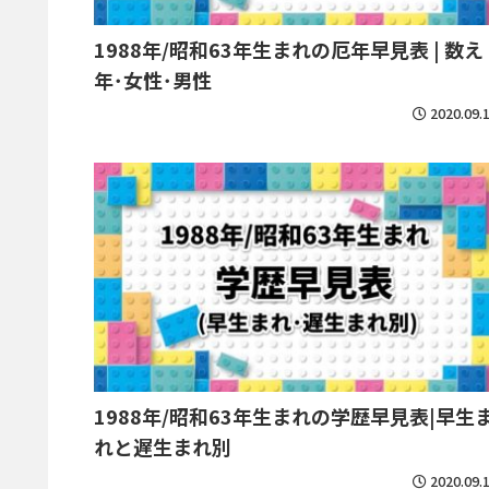
1988年/昭和63年生まれの厄年早見表 | 数え
年･女性･男性
2020.09.
1988年/昭和63年生まれの学歴早見表|早生
れと遅生まれ別
2020.09.