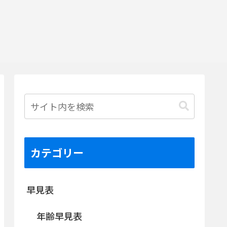
カテゴリー
早見表
年齢早見表