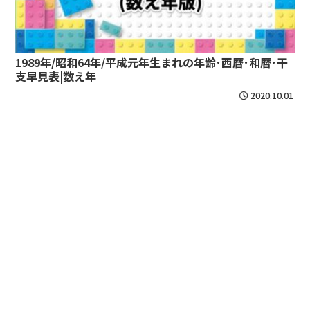
1989年/昭和64年/平成元年生まれの年齢･西暦･和暦･干
支早見表|数え年
2020.10.01