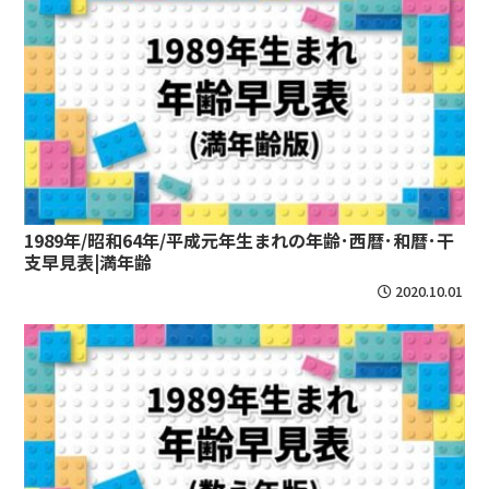
1989年/昭和64年/平成元年生まれの年齢･西暦･和暦･干
支早見表|満年齢
2020.10.01