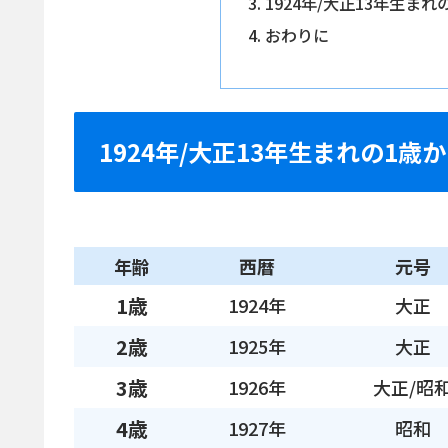
1924年/大正13年生ま
おわりに
1924年/大正13年生まれの1歳
年齢
西暦
元号
1歳
1924年
大正
2歳
1925年
大正
3歳
1926年
大正/昭
4歳
1927年
昭和