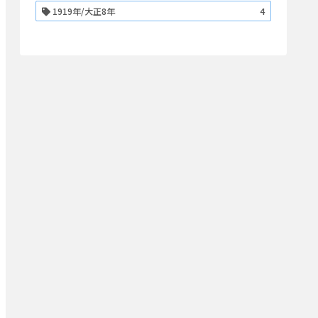
1919年/大正8年
4