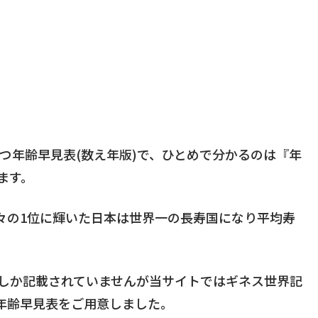
に立つ年齢早見表(数え年版)で、ひとめで分かるのは『年
ます。
々の1位に輝いた日本は世界一の長寿国になり平均寿
でしか記載されていませんが当サイトではギネス世界記
の年齢早見表をご用意しました。