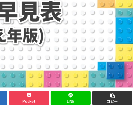
Pocket
LINE
コピー