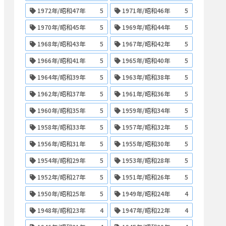
1972年/昭和47年
5
1971年/昭和46年
5
1970年/昭和45年
5
1969年/昭和44年
5
1968年/昭和43年
5
1967年/昭和42年
5
1966年/昭和41年
5
1965年/昭和40年
5
1964年/昭和39年
5
1963年/昭和38年
5
1962年/昭和37年
5
1961年/昭和36年
5
1960年/昭和35年
5
1959年/昭和34年
5
1958年/昭和33年
5
1957年/昭和32年
5
1956年/昭和31年
5
1955年/昭和30年
5
1954年/昭和29年
5
1953年/昭和28年
5
1952年/昭和27年
5
1951年/昭和26年
5
1950年/昭和25年
5
1949年/昭和24年
4
1948年/昭和23年
4
1947年/昭和22年
4