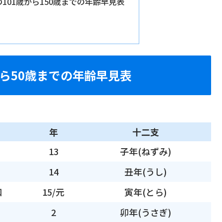
れの101歳から150歳までの年齢早見表
から50歳までの年齢早見表
年
十二支
13
子年(ねずみ)
14
丑年(うし)
和
15/元
寅年(とら)
2
卯年(うさぎ)