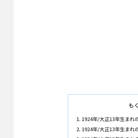
も
1924年/大正13年生ま
1924年/大正13年生ま