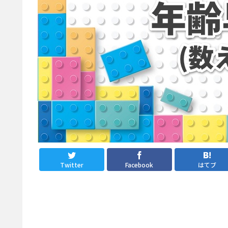
Twitter
Facebook
はてブ