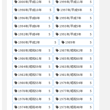
2000年/平成12年
5
1999年/平成11年
5
1998年/平成10年
5
1997年/平成9年
5
1996年/平成8年
5
1995年/平成7年
5
1994年/平成6年
5
1993年/平成5年
5
1992年/平成4年
5
1991年/平成3年
5
1990年/平成2年
5
1989年
5
1988年/昭和63年
5
1987年/昭和62年
5
1986年/昭和61年
5
1985年/昭和60年
5
1984年/昭和59年
5
1983年/昭和58年
5
1982年/昭和57年
5
1981年/昭和56年
5
1980年/昭和55年
5
1979年/昭和54年
5
1978年/昭和53年
5
1977年/昭和52年
5
1976年/昭和51年
5
1975年/昭和50年
5
1974年/昭和49年
5
1973年/昭和48年
5