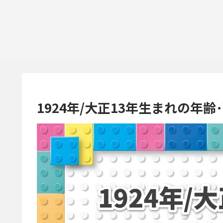
1924年/大正13年生まれの年齢