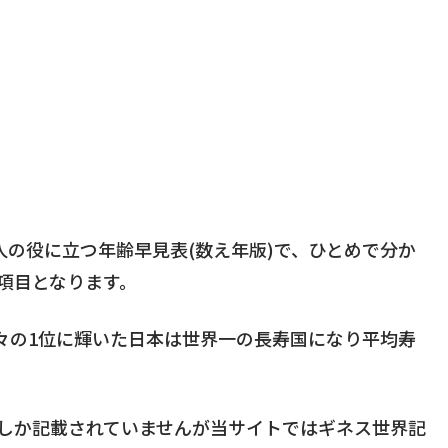
の人の役に立つ年齢早見表(数え年版)で、ひとめで分か
項目となります。
々の1位に輝いた日本は世界一の長寿国になり平均寿
でしか記載されていませんが当サイトではギネス世界記