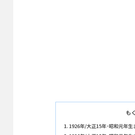
も
1926年/大正15年･昭和元年