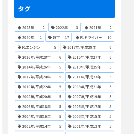
タグ
2023年
2
2022年
3
2021年
2
2020年
2
数字
17
F1ドライバー
10
F1エンジン
5
2017年/平成29年
6
2016年/平成28年
6
2015年/平成27年
6
2014年/平成26年
5
2013年/平成25年
5
2012年/平成24年
5
2011年/平成23年
5
2010年/平成22年
5
2009年/平成21年
5
2008年/平成20年
5
2007年/平成19年
5
2006年/平成18年
5
2005年/平成17年
5
2004年/平成16年
5
2003年/平成15年
5
2002年/平成14年
5
2001年/平成13年
5