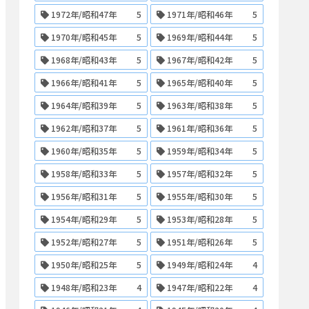
1972年/昭和47年
5
1971年/昭和46年
5
1970年/昭和45年
5
1969年/昭和44年
5
1968年/昭和43年
5
1967年/昭和42年
5
1966年/昭和41年
5
1965年/昭和40年
5
1964年/昭和39年
5
1963年/昭和38年
5
1962年/昭和37年
5
1961年/昭和36年
5
1960年/昭和35年
5
1959年/昭和34年
5
1958年/昭和33年
5
1957年/昭和32年
5
1956年/昭和31年
5
1955年/昭和30年
5
1954年/昭和29年
5
1953年/昭和28年
5
1952年/昭和27年
5
1951年/昭和26年
5
1950年/昭和25年
5
1949年/昭和24年
4
1948年/昭和23年
4
1947年/昭和22年
4