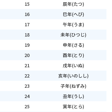
15
辰年(たつ)
16
巳年(へび)
17
午年(うま)
18
未年(ひつじ)
19
申年(さる)
20
酉年(とり)
21
戌年(いぬ)
22
亥年(いのしし)
23
子年(ねずみ)
24
丑年(うし)
25
寅年(とら)