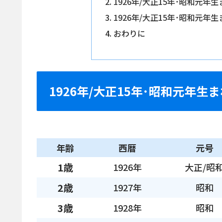
1926年/大正15年･昭和元年
1926年/大正15年･昭和元年
おわりに
1926年/大正15年･昭和元年
年齢
西暦
元号
1歳
1926年
大正/昭
2歳
1927年
昭和
3歳
1928年
昭和