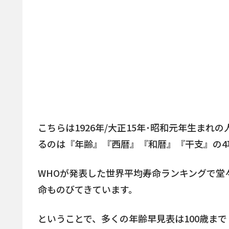
こちらは1926年/大正15年･昭和元年生まれ
るのは『年齢』『西暦』『和暦』『干支』の4
WHOが発表した世界平均寿命ランキングで堂
命ものびてきています。
ということで、多くの年齢早見表は100歳ま