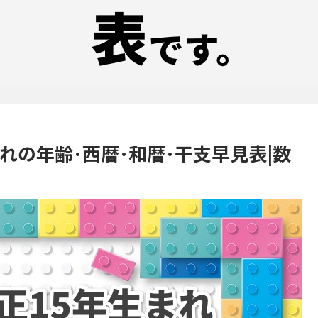
まれの年齢･西暦･和暦･干支早見表|数