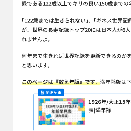
録である122歳以上でキリの良い150歳まで
｢122歳までは生きられない｣、｢ギネス世界
が、世界の長寿記録トップ20には日本人が6
れませんよ。
何年まで生きれば世界記録を更新できるのか
と思います。
このページは『数え年版』です。
満年齢版は
1926年/大正1
表|満年齢