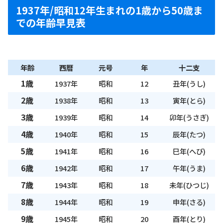
1937年/昭和12年生まれの1歳から50歳ま
での年齢早見表
年齢
西暦
元号
年
十二支
1歳
1937年
昭和
12
丑年(うし)
2歳
1938年
昭和
13
寅年(とら)
3歳
1939年
昭和
14
卯年(うさぎ)
4歳
1940年
昭和
15
辰年(たつ)
5歳
1941年
昭和
16
巳年(へび)
6歳
1942年
昭和
17
午年(うま)
7歳
1943年
昭和
18
未年(ひつじ)
8歳
1944年
昭和
19
申年(さる)
9歳
1945年
昭和
20
酉年(とり)