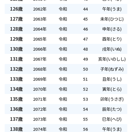
126歳
2062年
令和
44
午年(うま)
127歳
2063年
令和
45
未年(ひつじ)
128歳
2064年
令和
46
申年(さる)
129歳
2065年
令和
47
酉年(とり)
130歳
2066年
令和
48
戌年(いぬ)
131歳
2067年
令和
49
亥年(いのしし)
132歳
2068年
令和
50
子年(ねずみ)
133歳
2069年
令和
51
丑年(うし)
134歳
2070年
令和
52
寅年(とら)
135歳
2071年
令和
53
卯年(うさぎ)
136歳
2072年
令和
54
辰年(たつ)
137歳
2073年
令和
55
巳年(へび)
138歳
2074年
令和
56
午年(うま)