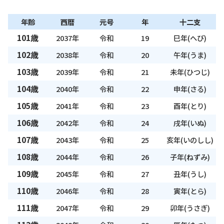
年齢
西暦
元号
年
十二支
101歳
2037年
令和
19
巳年(へび)
102歳
2038年
令和
20
午年(うま)
103歳
2039年
令和
21
未年(ひつじ)
104歳
2040年
令和
22
申年(さる)
105歳
2041年
令和
23
酉年(とり)
106歳
2042年
令和
24
戌年(いぬ)
107歳
2043年
令和
25
亥年(いのしし)
108歳
2044年
令和
26
子年(ねずみ)
109歳
2045年
令和
27
丑年(うし)
110歳
2046年
令和
28
寅年(とら)
111歳
2047年
令和
29
卯年(うさぎ)