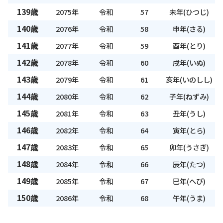
139歳
2075年
令和
57
未年(ひつじ)
140歳
2076年
令和
58
申年(さる)
141歳
2077年
令和
59
酉年(とり)
142歳
2078年
令和
60
戌年(いぬ)
143歳
2079年
令和
61
亥年(いのしし)
144歳
2080年
令和
62
子年(ねずみ)
145歳
2081年
令和
63
丑年(うし)
146歳
2082年
令和
64
寅年(とら)
147歳
2083年
令和
65
卯年(うさぎ)
148歳
2084年
令和
66
辰年(たつ)
149歳
2085年
令和
67
巳年(へび)
150歳
2086年
令和
68
午年(うま)