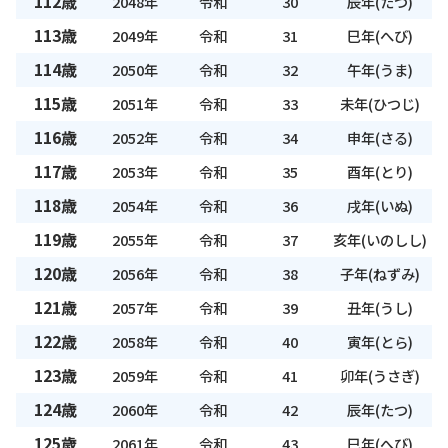
112歳
2048年
令和
30
辰年(たつ)
113歳
2049年
令和
31
巳年(へび)
114歳
2050年
令和
32
午年(うま)
115歳
2051年
令和
33
未年(ひつじ)
116歳
2052年
令和
34
申年(さる)
117歳
2053年
令和
35
酉年(とり)
118歳
2054年
令和
36
戌年(いぬ)
119歳
2055年
令和
37
亥年(いのしし)
120歳
2056年
令和
38
子年(ねずみ)
121歳
2057年
令和
39
丑年(うし)
122歳
2058年
令和
40
寅年(とら)
123歳
2059年
令和
41
卯年(うさぎ)
124歳
2060年
令和
42
辰年(たつ)
125歳
2061年
令和
43
巳年(へび)