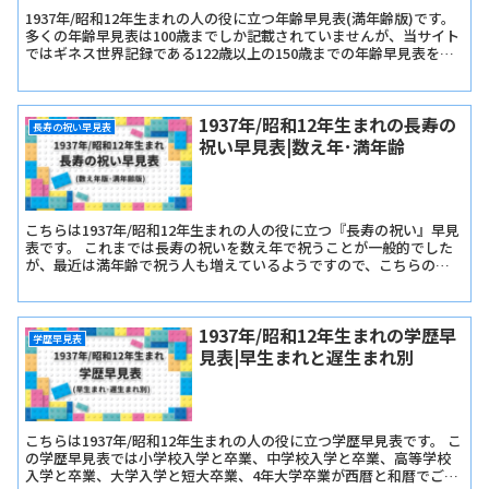
1937年/昭和12年生まれの人の役に立つ年齢早見表(満年齢版)です。
多くの年齢早見表は100歳までしか記載されていませんが、当サイト
ではギネス世界記録である122歳以上の150歳までの年齢早見表を記
載しています。
1937年/昭和12年生まれの長寿の
長寿の祝い早見表
祝い早見表|数え年･満年齢
こちらは1937年/昭和12年生まれの人の役に立つ『長寿の祝い』早見
表です。 これまでは長寿の祝いを数え年で祝うことが一般的でした
が、最近は満年齢で祝う人も増えているようですので、こちらの早
見表では『長寿の祝い早見表･数え年版』と『長寿の祝い早見表･満
年齢版』をご用意しました。
1937年/昭和12年生まれの学歴早
学歴早見表
見表|早生まれと遅生まれ別
こちらは1937年/昭和12年生まれの人の役に立つ学歴早見表です。 こ
の学歴早見表では小学校入学と卒業、中学校入学と卒業、高等学校
入学と卒業、大学入学と短大卒業、4年大学卒業が西暦と和暦でご確