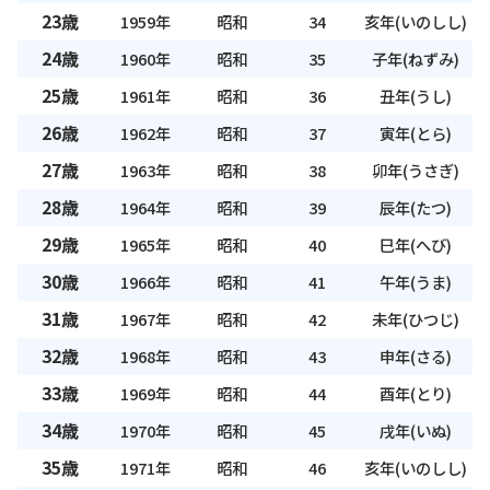
23歳
1959年
昭和
34
亥年(いのしし)
24歳
1960年
昭和
35
子年(ねずみ)
25歳
1961年
昭和
36
丑年(うし)
26歳
1962年
昭和
37
寅年(とら)
27歳
1963年
昭和
38
卯年(うさぎ)
28歳
1964年
昭和
39
辰年(たつ)
29歳
1965年
昭和
40
巳年(へび)
30歳
1966年
昭和
41
午年(うま)
31歳
1967年
昭和
42
未年(ひつじ)
32歳
1968年
昭和
43
申年(さる)
33歳
1969年
昭和
44
酉年(とり)
34歳
1970年
昭和
45
戌年(いぬ)
35歳
1971年
昭和
46
亥年(いのしし)