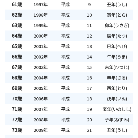
61歳
1997年
平成
9
丑年(うし)
62歳
1998年
平成
10
寅年(とら)
63歳
1999年
平成
11
卯年(うさぎ)
64歳
2000年
平成
12
辰年(たつ)
65歳
2001年
平成
13
巳年(へび)
66歳
2002年
平成
14
午年(うま)
67歳
2003年
平成
15
未年(ひつじ)
68歳
2004年
平成
16
申年(さる)
69歳
2005年
平成
17
酉年(とり)
70歳
2006年
平成
18
戌年(いぬ)
71歳
2007年
平成
19
亥年(いのしし)
72歳
2008年
平成
20
子年(ねずみ)
73歳
2009年
平成
21
丑年(うし)