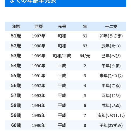
年齢
西暦
元号
年
十二支
51歳
1987年
昭和
62
卯年(うさぎ)
52歳
1988年
昭和
63
辰年(たつ)
53歳
1989年
昭和/平成
64/元
巳年(へび)
54歳
1990年
平成
2
午年(うま)
55歳
1991年
平成
3
未年(ひつじ)
56歳
1992年
平成
4
申年(さる)
57歳
1993年
平成
5
酉年(とり)
58歳
1994年
平成
6
戌年(いぬ)
59歳
1995年
平成
7
亥年(いのしし)
60歳
1996年
平成
8
子年(ねずみ)