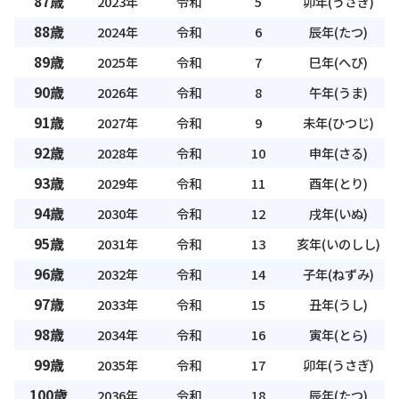
87歳
2023年
令和
5
卯年(うさぎ)
88歳
2024年
令和
6
辰年(たつ)
89歳
2025年
令和
7
巳年(へび)
90歳
2026年
令和
8
午年(うま)
91歳
2027年
令和
9
未年(ひつじ)
92歳
2028年
令和
10
申年(さる)
93歳
2029年
令和
11
酉年(とり)
94歳
2030年
令和
12
戌年(いぬ)
95歳
2031年
令和
13
亥年(いのしし)
96歳
2032年
令和
14
子年(ねずみ)
97歳
2033年
令和
15
丑年(うし)
98歳
2034年
令和
16
寅年(とら)
99歳
2035年
令和
17
卯年(うさぎ)
100歳
2036年
令和
18
辰年(たつ)