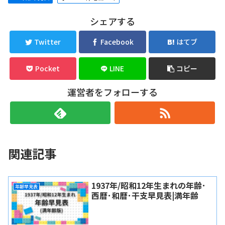
シェアする
Twitter
Facebook
はてブ
Pocket
LINE
コピー
運営者をフォローする
関連記事
1937年/昭和12年生まれの年齢･
年齢早見表
西暦･和暦･干支早見表|満年齢