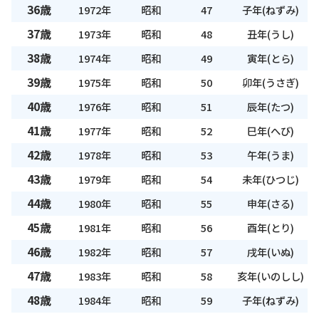
36歳
1972年
昭和
47
子年(ねずみ)
37歳
1973年
昭和
48
丑年(うし)
38歳
1974年
昭和
49
寅年(とら)
39歳
1975年
昭和
50
卯年(うさぎ)
40歳
1976年
昭和
51
辰年(たつ)
41歳
1977年
昭和
52
巳年(へび)
42歳
1978年
昭和
53
午年(うま)
43歳
1979年
昭和
54
未年(ひつじ)
44歳
1980年
昭和
55
申年(さる)
45歳
1981年
昭和
56
酉年(とり)
46歳
1982年
昭和
57
戌年(いぬ)
47歳
1983年
昭和
58
亥年(いのしし)
48歳
1984年
昭和
59
子年(ねずみ)