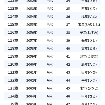
112歳
2052年
令和
34
申年(さる)
113歳
2053年
令和
35
酉年(とり)
114歳
2054年
令和
36
戌年(いぬ)
115歳
2055年
令和
37
亥年(いのしし)
116歳
2056年
令和
38
子年(ねずみ)
117歳
2057年
令和
39
丑年(うし)
118歳
2058年
令和
40
寅年(とら)
119歳
2059年
令和
41
卯年(うさぎ)
120歳
2060年
令和
42
辰年(たつ)
121歳
2061年
令和
43
巳年(へび)
122歳
2062年
令和
44
午年(うま)
123歳
2063年
令和
45
未年(ひつじ)
124歳
2064年
令和
46
申年(さる)
125歳
2065年
令和
47
酉年(とり)