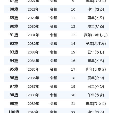
87歳
2027年
令和
9
未年(ひつじ)
88歳
2028年
令和
10
申年(さる)
89歳
2029年
令和
11
酉年(とり)
90歳
2030年
令和
12
戌年(いぬ)
91歳
2031年
令和
13
亥年(いのしし)
92歳
2032年
令和
14
子年(ねずみ)
93歳
2033年
令和
15
丑年(うし)
94歳
2034年
令和
16
寅年(とら)
95歳
2035年
令和
17
卯年(うさぎ)
96歳
2036年
令和
18
辰年(たつ)
97歳
2037年
令和
19
巳年(へび)
98歳
2038年
令和
20
午年(うま)
99歳
2039年
令和
21
未年(ひつじ)
100歳
2040年
令和
22
申年(さる)