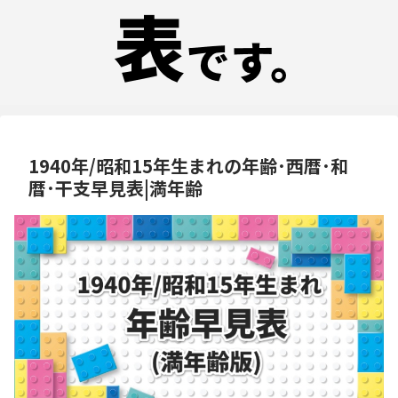
1940年/昭和15年生まれの年齢･西暦･和
暦･干支早見表|満年齢