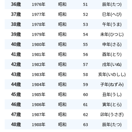
36歳
1976年
昭和
51
辰年(たつ)
37歳
1977年
昭和
52
巳年(へび)
38歳
1978年
昭和
53
午年(うま)
39歳
1979年
昭和
54
未年(ひつじ)
40歳
1980年
昭和
55
申年(さる)
41歳
1981年
昭和
56
酉年(とり)
42歳
1982年
昭和
57
戌年(いぬ)
43歳
1983年
昭和
58
亥年(いのしし)
44歳
1984年
昭和
59
子年(ねずみ)
45歳
1985年
昭和
60
丑年(うし)
46歳
1986年
昭和
61
寅年(とら)
47歳
1987年
昭和
62
卯年(うさぎ)
48歳
1988年
昭和
63
辰年(たつ)