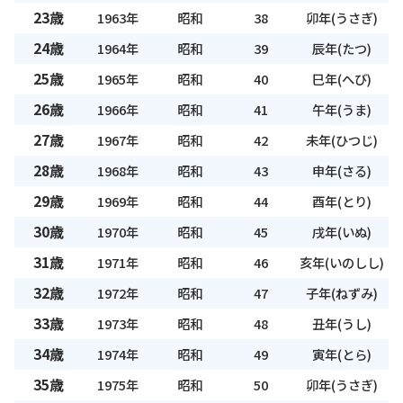
23歳
1963年
昭和
38
卯年(うさぎ)
24歳
1964年
昭和
39
辰年(たつ)
25歳
1965年
昭和
40
巳年(へび)
26歳
1966年
昭和
41
午年(うま)
27歳
1967年
昭和
42
未年(ひつじ)
28歳
1968年
昭和
43
申年(さる)
29歳
1969年
昭和
44
酉年(とり)
30歳
1970年
昭和
45
戌年(いぬ)
31歳
1971年
昭和
46
亥年(いのしし)
32歳
1972年
昭和
47
子年(ねずみ)
33歳
1973年
昭和
48
丑年(うし)
34歳
1974年
昭和
49
寅年(とら)
35歳
1975年
昭和
50
卯年(うさぎ)