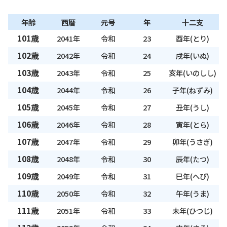
年齢
西暦
元号
年
十二支
101歳
2041年
令和
23
酉年(とり)
102歳
2042年
令和
24
戌年(いぬ)
103歳
2043年
令和
25
亥年(いのしし)
104歳
2044年
令和
26
子年(ねずみ)
105歳
2045年
令和
27
丑年(うし)
106歳
2046年
令和
28
寅年(とら)
107歳
2047年
令和
29
卯年(うさぎ)
108歳
2048年
令和
30
辰年(たつ)
109歳
2049年
令和
31
巳年(へび)
110歳
2050年
令和
32
午年(うま)
111歳
2051年
令和
33
未年(ひつじ)