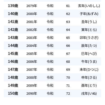
139歳
2079年
令和
61
亥年(いのしし)
140歳
2080年
令和
62
子年(ねずみ)
141歳
2081年
令和
63
丑年(うし)
142歳
2082年
令和
64
寅年(とら)
143歳
2083年
令和
65
卯年(うさぎ)
144歳
2084年
令和
66
辰年(たつ)
145歳
2085年
令和
67
巳年(へび)
146歳
2086年
令和
68
午年(うま)
147歳
2087年
令和
69
未年(ひつじ)
148歳
2088年
令和
70
申年(さる)
149歳
2089年
令和
71
酉年(とり)
150歳
2090年
令和
72
戌年(いぬ)