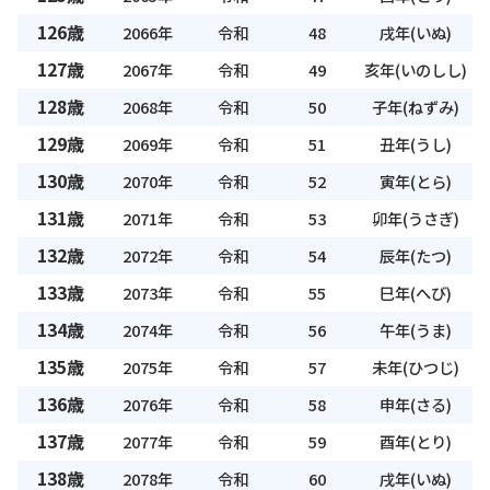
126歳
2066年
令和
48
戌年(いぬ)
127歳
2067年
令和
49
亥年(いのしし)
128歳
2068年
令和
50
子年(ねずみ)
129歳
2069年
令和
51
丑年(うし)
130歳
2070年
令和
52
寅年(とら)
131歳
2071年
令和
53
卯年(うさぎ)
132歳
2072年
令和
54
辰年(たつ)
133歳
2073年
令和
55
巳年(へび)
134歳
2074年
令和
56
午年(うま)
135歳
2075年
令和
57
未年(ひつじ)
136歳
2076年
令和
58
申年(さる)
137歳
2077年
令和
59
酉年(とり)
138歳
2078年
令和
60
戌年(いぬ)