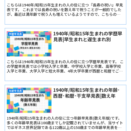
こちらは1940年/昭和15年生まれの人の役に立つ『長寿の祝い』早見
表です。 これまでは長寿の祝いを数え年で祝うことが一般的でした
が、最近は満年齢で祝う人も増えているようですので、こちらの早
見表では『長寿の祝い早見表･数え年版』と『長寿の祝い早見表･満
年齢版』をご用意しました。
1940年/昭和15年生まれの学歴早
学歴早見表
見表|早生まれと遅生まれ別
こちらは1940年/昭和15年生まれの人の役に立つ学歴早見表です。 こ
の学歴早見表では小学校入学と卒業、中学校入学と卒業、高等学校
入学と卒業、大学入学と短大卒業、4年大学卒業が西暦と和暦でご確
認いただけます。
1940年/昭和15年生まれの年齢･
年齢早見表
西暦･和暦･干支早見表|数え年
1940年/昭和15年生まれの人の役に立つ年齢早見表(数え年版)です。
多くの年齢早見表は100歳までしか記載されていませんが、当サイト
ではギネス世界記録である122歳以上の150歳までの年齢早見表を記