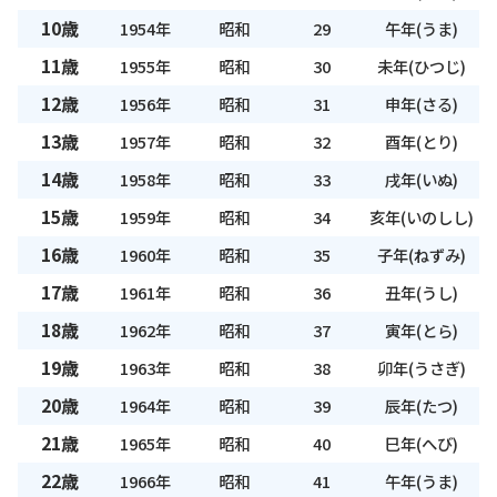
10歳
1954年
昭和
29
午年(うま)
11歳
1955年
昭和
30
未年(ひつじ)
12歳
1956年
昭和
31
申年(さる)
13歳
1957年
昭和
32
酉年(とり)
14歳
1958年
昭和
33
戌年(いぬ)
15歳
1959年
昭和
34
亥年(いのしし)
16歳
1960年
昭和
35
子年(ねずみ)
17歳
1961年
昭和
36
丑年(うし)
18歳
1962年
昭和
37
寅年(とら)
19歳
1963年
昭和
38
卯年(うさぎ)
20歳
1964年
昭和
39
辰年(たつ)
21歳
1965年
昭和
40
巳年(へび)
22歳
1966年
昭和
41
午年(うま)