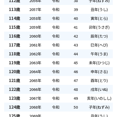
112歳
2056年
令和
38
子年(ねずみ)
113歳
2057年
令和
39
丑年(うし)
114歳
2058年
令和
40
寅年(とら)
115歳
2059年
令和
41
卯年(うさぎ)
116歳
2060年
令和
42
辰年(たつ)
117歳
2061年
令和
43
巳年(へび)
118歳
2062年
令和
44
午年(うま)
119歳
2063年
令和
45
未年(ひつじ)
120歳
2064年
令和
46
申年(さる)
121歳
2065年
令和
47
酉年(とり)
122歳
2066年
令和
48
戌年(いぬ)
123歳
2067年
令和
49
亥年(いのしし)
124歳
2068年
令和
50
子年(ねずみ)
125歳
2069年
丑年(うし)