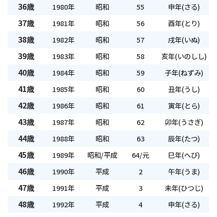
36歳
1980年
昭和
55
申年(さる)
37歳
1981年
昭和
56
酉年(とり)
38歳
1982年
昭和
57
戌年(いぬ)
39歳
1983年
昭和
58
亥年(いのしし)
40歳
1984年
昭和
59
子年(ねずみ)
41歳
1985年
昭和
60
丑年(うし)
42歳
1986年
昭和
61
寅年(とら)
43歳
1987年
昭和
62
卯年(うさぎ)
44歳
1988年
昭和
63
辰年(たつ)
45歳
1989年
昭和/平成
64/元
巳年(へび)
46歳
1990年
平成
2
午年(うま)
47歳
1991年
平成
3
未年(ひつじ)
48歳
1992年
平成
4
申年(さる)