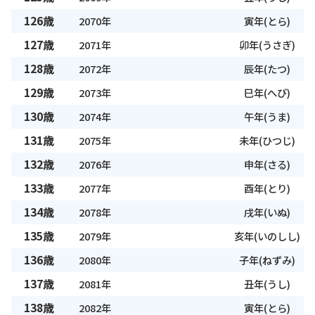
126歳
2070年
寅年(とら)
127歳
2071年
卯年(うさぎ)
128歳
2072年
辰年(たつ)
129歳
2073年
巳年(へび)
130歳
2074年
午年(うま)
131歳
2075年
未年(ひつじ)
132歳
2076年
申年(さる)
133歳
2077年
酉年(とり)
134歳
2078年
戌年(いぬ)
135歳
2079年
亥年(いのしし)
136歳
2080年
子年(ねずみ)
137歳
2081年
丑年(うし)
138歳
2082年
寅年(とら)