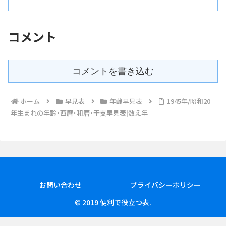
見表では『長寿の祝い早見表･数え年版』と『長寿の祝い早見表･満
年齢版』をご用意しました。
コメント
コメントを書き込む
ホーム
早見表
年齢早見表
1945年/昭和20
年生まれの年齢･西暦･和暦･干支早見表|数え年
お問い合わせ
プライバシーポリシー
© 2019 便利で役立つ表.