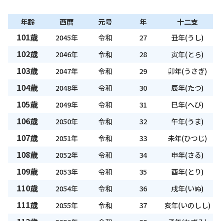
年齢
西暦
元号
年
十二支
101歳
2045年
令和
27
丑年(うし)
102歳
2046年
令和
28
寅年(とら)
103歳
2047年
令和
29
卯年(うさぎ)
104歳
2048年
令和
30
辰年(たつ)
105歳
2049年
令和
31
巳年(へび)
106歳
2050年
令和
32
午年(うま)
107歳
2051年
令和
33
未年(ひつじ)
108歳
2052年
令和
34
申年(さる)
109歳
2053年
令和
35
酉年(とり)
110歳
2054年
令和
36
戌年(いぬ)
111歳
2055年
令和
37
亥年(いのしし)