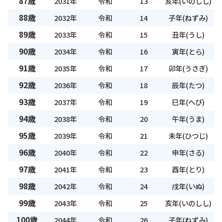
87歳
2031年
令和
13
亥年(いのしし)
88歳
2032年
令和
14
子年(ねずみ)
89歳
2033年
令和
15
丑年(うし)
90歳
2034年
令和
16
寅年(とら)
91歳
2035年
令和
17
卯年(うさぎ)
92歳
2036年
令和
18
辰年(たつ)
93歳
2037年
令和
19
巳年(へび)
94歳
2038年
令和
20
午年(うま)
95歳
2039年
令和
21
未年(ひつじ)
96歳
2040年
令和
22
申年(さる)
97歳
2041年
令和
23
酉年(とり)
98歳
2042年
令和
24
戌年(いぬ)
99歳
2043年
令和
25
亥年(いのしし)
100歳
2044年
令和
26
子年(ねずみ)