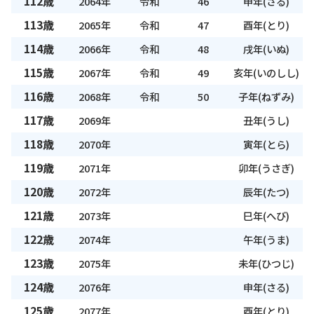
112歳
2064年
令和
46
申年(さる)
113歳
2065年
令和
47
酉年(とり)
114歳
2066年
令和
48
戌年(いぬ)
115歳
2067年
令和
49
亥年(いのしし)
116歳
2068年
令和
50
子年(ねずみ)
117歳
2069年
丑年(うし)
118歳
2070年
寅年(とら)
119歳
2071年
卯年(うさぎ)
120歳
2072年
辰年(たつ)
121歳
2073年
巳年(へび)
122歳
2074年
午年(うま)
123歳
2075年
未年(ひつじ)
124歳
2076年
申年(さる)
125歳
2077年
酉年(とり)