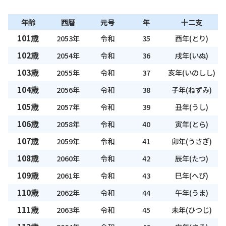
年齢
西暦
元号
年
十二支
101歳
2053年
令和
35
酉年(とり)
102歳
2054年
令和
36
戌年(いぬ)
103歳
2055年
令和
37
亥年(いのしし)
104歳
2056年
令和
38
子年(ねずみ)
105歳
2057年
令和
39
丑年(うし)
106歳
2058年
令和
40
寅年(とら)
107歳
2059年
令和
41
卯年(うさぎ)
108歳
2060年
令和
42
辰年(たつ)
109歳
2061年
令和
43
巳年(へび)
110歳
2062年
令和
44
午年(うま)
111歳
2063年
令和
45
未年(ひつじ)