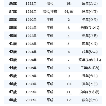
36歳
1988年
昭和
63
辰年(たつ)
37歳
1989年
昭和/平成
64/元
巳年(へび)
38歳
1990年
平成
2
午年(うま)
39歳
1991年
平成
3
未年(ひつじ)
40歳
1992年
平成
4
申年(さる)
41歳
1993年
平成
5
酉年(とり)
42歳
1994年
平成
6
戌年(いぬ)
43歳
1995年
平成
7
亥年(いのしし)
44歳
1996年
平成
8
子年(ねずみ)
45歳
1997年
平成
9
丑年(うし)
46歳
1998年
平成
10
寅年(とら)
47歳
1999年
平成
11
卯年(うさぎ)
48歳
2000年
平成
12
辰年(たつ)