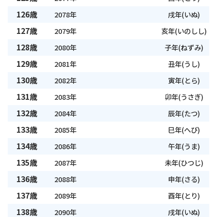
126歳
2078年
戌年(いぬ)
127歳
2079年
亥年(いのしし)
128歳
2080年
子年(ねずみ)
129歳
2081年
丑年(うし)
130歳
2082年
寅年(とら)
131歳
2083年
卯年(うさぎ)
132歳
2084年
辰年(たつ)
133歳
2085年
巳年(へび)
134歳
2086年
午年(うま)
135歳
2087年
未年(ひつじ)
136歳
2088年
申年(さる)
137歳
2089年
酉年(とり)
138歳
2090年
戌年(いぬ)