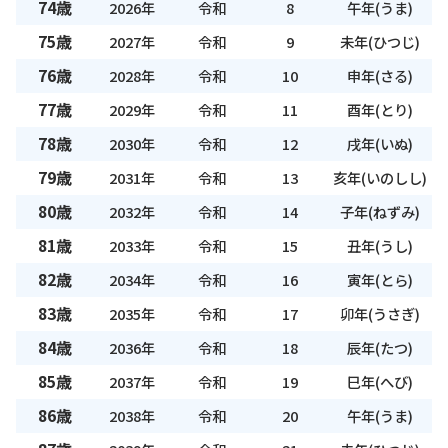
74歳
2026年
令和
8
午年(うま)
75歳
2027年
令和
9
未年(ひつじ)
76歳
2028年
令和
10
申年(さる)
77歳
2029年
令和
11
酉年(とり)
78歳
2030年
令和
12
戌年(いぬ)
79歳
2031年
令和
13
亥年(いのしし)
80歳
2032年
令和
14
子年(ねずみ)
81歳
2033年
令和
15
丑年(うし)
82歳
2034年
令和
16
寅年(とら)
83歳
2035年
令和
17
卯年(うさぎ)
84歳
2036年
令和
18
辰年(たつ)
85歳
2037年
令和
19
巳年(へび)
86歳
2038年
令和
20
午年(うま)