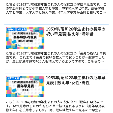
こちらは1953年/昭和28年生まれの人の役に立つ学歴早見表です。 こ
の学歴早見表では小学校入学と卒業、中学校入学と卒業、高等学校
入学と卒業、大学入学と短大卒業、4年大学卒業が西暦と和暦でご確
認いただけます。
1953年/昭和28年生まれの長寿の
長寿の祝い早見表
祝い早見表|数え年･満年齢
こちらは1953年/昭和28年生まれの人の役に立つ『長寿の祝い』早見
表です。 これまでは長寿の祝いを数え年で祝うことが一般的でした
が、最近は満年齢で祝う人も増えているようですので、こちらの早
見表では『長寿の祝い早見表･数え年版』と『長寿の祝い早見表･満
年齢版』をご用意しました。
1953年/昭和28年生まれの厄年早
厄年早見表
見表 | 数え年･女性･男性
こちらは1953年/昭和28年生まれの人の役に立つ『厄年』早見表で
す。 いつ厄除けしたのかをひと目で振り返れるように『厄年早見表･
数え年』をご用意しました。 尚、厄年は数え年で見るので早生まれ