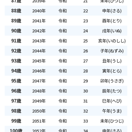
87歳
2039年
令和
21
未年(ひつじ)
88歳
2040年
令和
22
申年(さる)
89歳
2041年
令和
23
酉年(とり)
90歳
2042年
令和
24
戌年(いぬ)
91歳
2043年
令和
25
亥年(いのしし)
92歳
2044年
令和
26
子年(ねずみ)
93歳
2045年
令和
27
丑年(うし)
94歳
2046年
令和
28
寅年(とら)
95歳
2047年
令和
29
卯年(うさぎ)
96歳
2048年
令和
30
辰年(たつ)
97歳
2049年
令和
31
巳年(へび)
98歳
2050年
令和
32
午年(うま)
99歳
2051年
令和
33
未年(ひつじ)
100歳
2052年
令和
34
申年(さる)