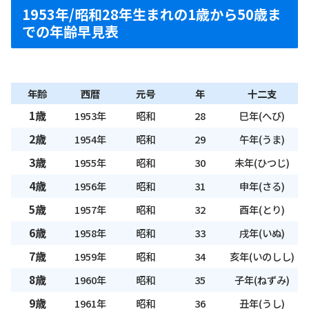
1953年/昭和28年生まれの1歳から50歳ま
での年齢早見表
年齢
西暦
元号
年
十二支
1歳
1953年
昭和
28
巳年(へび)
2歳
1954年
昭和
29
午年(うま)
3歳
1955年
昭和
30
未年(ひつじ)
4歳
1956年
昭和
31
申年(さる)
5歳
1957年
昭和
32
酉年(とり)
6歳
1958年
昭和
33
戌年(いぬ)
7歳
1959年
昭和
34
亥年(いのしし)
8歳
1960年
昭和
35
子年(ねずみ)
9歳
1961年
昭和
36
丑年(うし)