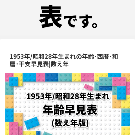
1953年/昭和28年生まれの年齢･西暦･和
暦･干支早見表|数え年