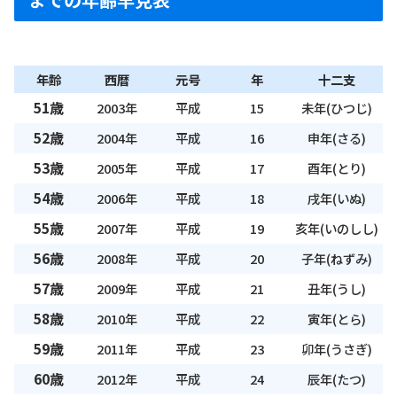
年齢
西暦
元号
年
十二支
51歳
2003年
平成
15
未年(ひつじ)
52歳
2004年
平成
16
申年(さる)
53歳
2005年
平成
17
酉年(とり)
54歳
2006年
平成
18
戌年(いぬ)
55歳
2007年
平成
19
亥年(いのしし)
56歳
2008年
平成
20
子年(ねずみ)
57歳
2009年
平成
21
丑年(うし)
58歳
2010年
平成
22
寅年(とら)
59歳
2011年
平成
23
卯年(うさぎ)
60歳
2012年
平成
24
辰年(たつ)