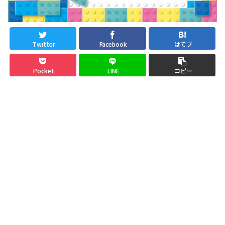
Twitter
Facebook
はてブ
Pocket
LINE
コピー