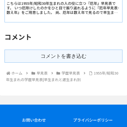
こちらは1955年/昭和30年生まれの人の役に立つ『厄年』早見表で
す。 いつ厄除けしたのかをひと目で振り返れるように『厄年早見表･
数え年』をご用意しました。 尚、厄年は数え年で見るので早生まれ
か遅生まれかは関係ありません。
コメント
コメントを書き込む
ホーム
早見表
学歴早見表
1955年/昭和30
年生まれの学歴早見表|早生まれと遅生まれ別
お問い合わせ
プライバシーポリシー