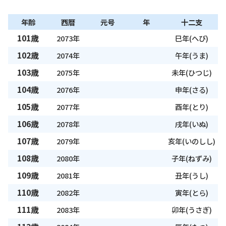
年齢
西暦
元号
年
十二支
101歳
2073年
巳年(へび)
102歳
2074年
午年(うま)
103歳
2075年
未年(ひつじ)
104歳
2076年
申年(さる)
105歳
2077年
酉年(とり)
106歳
2078年
戌年(いぬ)
107歳
2079年
亥年(いのしし)
108歳
2080年
子年(ねずみ)
109歳
2081年
丑年(うし)
110歳
2082年
寅年(とら)
111歳
2083年
卯年(うさぎ)