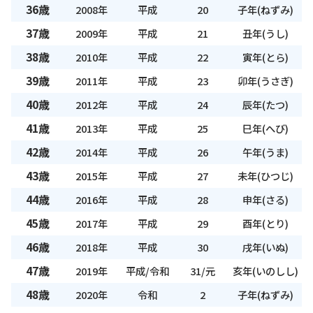
36歳
2008年
平成
20
子年(ねずみ)
37歳
2009年
平成
21
丑年(うし)
38歳
2010年
平成
22
寅年(とら)
39歳
2011年
平成
23
卯年(うさぎ)
40歳
2012年
平成
24
辰年(たつ)
41歳
2013年
平成
25
巳年(へび)
42歳
2014年
平成
26
午年(うま)
43歳
2015年
平成
27
未年(ひつじ)
44歳
2016年
平成
28
申年(さる)
45歳
2017年
平成
29
酉年(とり)
46歳
2018年
平成
30
戌年(いぬ)
47歳
2019年
平成/令和
31/元
亥年(いのしし)
48歳
2020年
令和
2
子年(ねずみ)