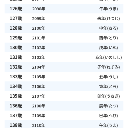
126歳
2098年
午年(うま)
127歳
2099年
未年(ひつじ)
128歳
2100年
申年(さる)
129歳
2101年
酉年(とり)
130歳
2102年
戌年(いぬ)
131歳
2103年
亥年(いのしし)
132歳
2104年
子年(ねずみ)
133歳
2105年
丑年(うし)
134歳
2106年
寅年(とら)
135歳
2107年
卯年(うさぎ)
136歳
2108年
辰年(たつ)
137歳
2109年
巳年(へび)
138歳
2110年
午年(うま)