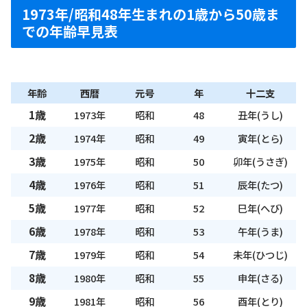
1973年/昭和48年生まれの1歳から50歳ま
での年齢早見表
年齢
西暦
元号
年
十二支
1歳
1973年
昭和
48
丑年(うし)
2歳
1974年
昭和
49
寅年(とら)
3歳
1975年
昭和
50
卯年(うさぎ)
4歳
1976年
昭和
51
辰年(たつ)
5歳
1977年
昭和
52
巳年(へび)
6歳
1978年
昭和
53
午年(うま)
7歳
1979年
昭和
54
未年(ひつじ)
8歳
1980年
昭和
55
申年(さる)
9歳
1981年
昭和
56
酉年(とり)