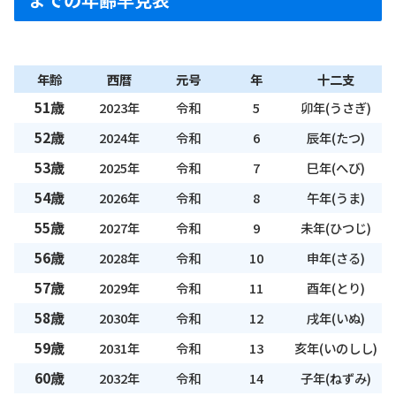
年齢
西暦
元号
年
十二支
51歳
2023年
令和
5
卯年(うさぎ)
52歳
2024年
令和
6
辰年(たつ)
53歳
2025年
令和
7
巳年(へび)
54歳
2026年
令和
8
午年(うま)
55歳
2027年
令和
9
未年(ひつじ)
56歳
2028年
令和
10
申年(さる)
57歳
2029年
令和
11
酉年(とり)
58歳
2030年
令和
12
戌年(いぬ)
59歳
2031年
令和
13
亥年(いのしし)
60歳
2032年
令和
14
子年(ねずみ)