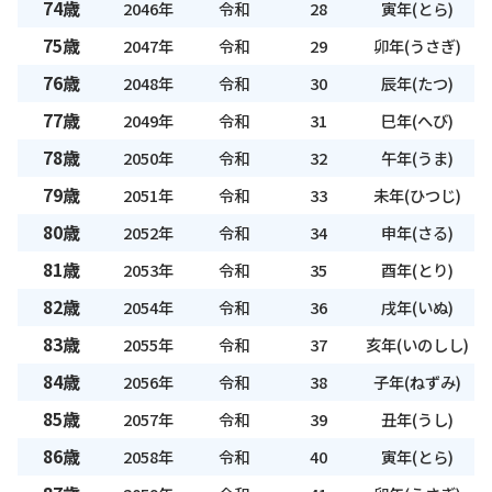
74歳
2046年
令和
28
寅年(とら)
75歳
2047年
令和
29
卯年(うさぎ)
76歳
2048年
令和
30
辰年(たつ)
77歳
2049年
令和
31
巳年(へび)
78歳
2050年
令和
32
午年(うま)
79歳
2051年
令和
33
未年(ひつじ)
80歳
2052年
令和
34
申年(さる)
81歳
2053年
令和
35
酉年(とり)
82歳
2054年
令和
36
戌年(いぬ)
83歳
2055年
令和
37
亥年(いのしし)
84歳
2056年
令和
38
子年(ねずみ)
85歳
2057年
令和
39
丑年(うし)
86歳
2058年
令和
40
寅年(とら)