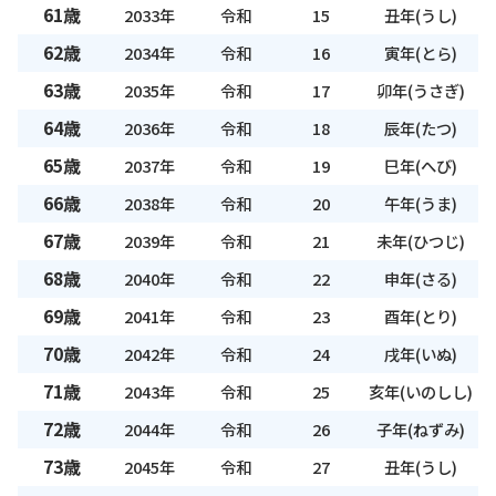
61歳
2033年
令和
15
丑年(うし)
62歳
2034年
令和
16
寅年(とら)
63歳
2035年
令和
17
卯年(うさぎ)
64歳
2036年
令和
18
辰年(たつ)
65歳
2037年
令和
19
巳年(へび)
66歳
2038年
令和
20
午年(うま)
67歳
2039年
令和
21
未年(ひつじ)
68歳
2040年
令和
22
申年(さる)
69歳
2041年
令和
23
酉年(とり)
70歳
2042年
令和
24
戌年(いぬ)
71歳
2043年
令和
25
亥年(いのしし)
72歳
2044年
令和
26
子年(ねずみ)
73歳
2045年
令和
27
丑年(うし)