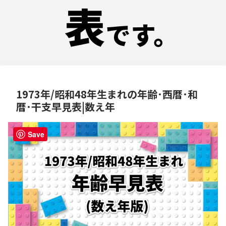
1973年/昭和48年生まれの年齢･西暦･和
暦･干支早見表|数え年
Save