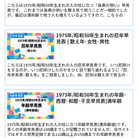
こちらは1975年/昭和50年生まれの人の役に立つ『長寿の祝い』早見
表です。 これまでは長寿の祝いを数え年で祝うことが一般的でした
が、最近は満年齢で祝う人も増えているようですので、こちらの早
見表では『長寿の祝い早見表･数え年版』と『長寿の祝い早見表･満
年齢版』をご用意しました。
1975年/昭和50年生まれの厄年早
厄年早見表
見表 | 数え年･女性･男性
こちらは1975年/昭和50年生まれの人の厄年早見表です。 いつ厄除け
をするのか、いつ厄除けしたのかをひと目で振り返れるように『厄
年早見表･数え年』をご用意しました。尚、厄年は数え年で見るので
早生まれか遅生まれかは関係ありません。
1975年/昭和50年生まれの年齢･
年齢早見表
西暦･和暦･干支早見表|満年齢
1975年/昭和50年生まれの人の役に立つ年齢早見表(満年齢版)です。
多くの年齢早見表は100歳までしか記載されていませんが、当サイト
ではギネス世界記録である122歳以上の150歳までの年齢早見表を記