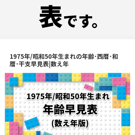
1975年/昭和50年生まれの年齢･西暦･和
暦･干支早見表|数え年