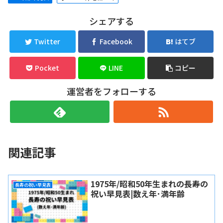
シェアする
Twitter
Facebook
はてブ
Pocket
LINE
コピー
運営者をフォローする
関連記事
1975年/昭和50年生まれの長寿の
長寿の祝い早見表
祝い早見表|数え年･満年齢