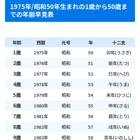
1975年/昭和50年生まれの1歳から50歳ま
での年齢早見表
年齢
西暦
元号
年
十二支
1歳
1975年
昭和
50
卯年(うさぎ)
2歳
1976年
昭和
51
辰年(たつ)
3歳
1977年
昭和
52
巳年(へび)
4歳
1978年
昭和
53
午年(うま)
5歳
1979年
昭和
54
未年(ひつじ)
6歳
1980年
昭和
55
申年(さる)
7歳
1981年
昭和
56
酉年(とり)
8歳
1982年
昭和
57
戌年(いぬ)
9歳
1983年
昭和
58
亥年(いのしし)