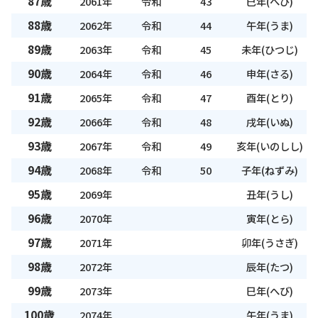
87歳
2061年
令和
43
巳年(へび)
88歳
2062年
令和
44
午年(うま)
89歳
2063年
令和
45
未年(ひつじ)
90歳
2064年
令和
46
申年(さる)
91歳
2065年
令和
47
酉年(とり)
92歳
2066年
令和
48
戌年(いぬ)
93歳
2067年
令和
49
亥年(いのしし)
94歳
2068年
令和
50
子年(ねずみ)
95歳
2069年
丑年(うし)
96歳
2070年
寅年(とら)
97歳
2071年
卯年(うさぎ)
98歳
2072年
辰年(たつ)
99歳
2073年
巳年(へび)
100歳
2074年
午年(うま)