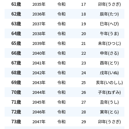
61歳
2035年
令和
17
卯年(うさぎ)
62歳
2036年
令和
18
辰年(たつ)
63歳
2037年
令和
19
巳年(へび)
64歳
2038年
令和
20
午年(うま)
65歳
2039年
令和
21
未年(ひつじ)
66歳
2040年
令和
22
申年(さる)
67歳
2041年
令和
23
酉年(とり)
68歳
2042年
令和
24
戌年(いぬ)
69歳
2043年
令和
25
亥年(いのしし)
70歳
2044年
令和
26
子年(ねずみ)
71歳
2045年
令和
27
丑年(うし)
72歳
2046年
令和
28
寅年(とら)
73歳
2047年
令和
29
卯年(うさぎ)