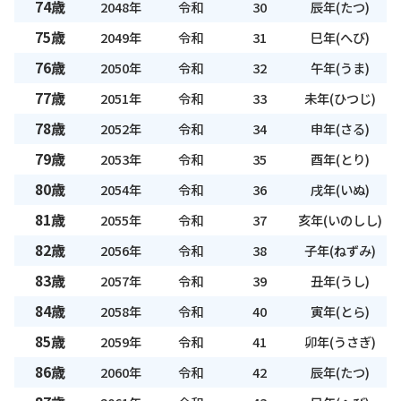
74歳
2048年
令和
30
辰年(たつ)
75歳
2049年
令和
31
巳年(へび)
76歳
2050年
令和
32
午年(うま)
77歳
2051年
令和
33
未年(ひつじ)
78歳
2052年
令和
34
申年(さる)
79歳
2053年
令和
35
酉年(とり)
80歳
2054年
令和
36
戌年(いぬ)
81歳
2055年
令和
37
亥年(いのしし)
82歳
2056年
令和
38
子年(ねずみ)
83歳
2057年
令和
39
丑年(うし)
84歳
2058年
令和
40
寅年(とら)
85歳
2059年
令和
41
卯年(うさぎ)
86歳
2060年
令和
42
辰年(たつ)