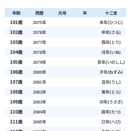
年齢
西暦
元号
年
十二支
101歳
2075年
未年(ひつじ)
102歳
2076年
申年(さる)
103歳
2077年
酉年(とり)
104歳
2078年
戌年(いぬ)
105歳
2079年
亥年(いのしし)
106歳
2080年
子年(ねずみ)
107歳
2081年
丑年(うし)
108歳
2082年
寅年(とら)
109歳
2083年
卯年(うさぎ)
110歳
2084年
辰年(たつ)
111歳
2085年
巳年(へび)