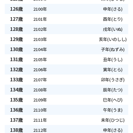
126歳
2100年
申年(さる)
127歳
2101年
酉年(とり)
128歳
2102年
戌年(いぬ)
129歳
2103年
亥年(いのしし)
130歳
2104年
子年(ねずみ)
131歳
2105年
丑年(うし)
132歳
2106年
寅年(とら)
133歳
2107年
卯年(うさぎ)
134歳
2108年
辰年(たつ)
135歳
2109年
巳年(へび)
136歳
2110年
午年(うま)
137歳
2111年
未年(ひつじ)
138歳
2112年
申年(さる)