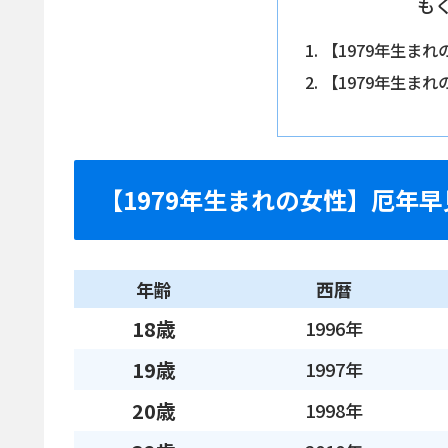
も
【1979年生まれ
【1979年生まれ
【1979年生まれの女性】厄年早
年齢
西暦
18歳
1996年
19歳
1997年
20歳
1998年