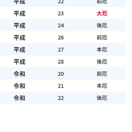
平成
22
前厄
平成
23
大厄
平成
24
後厄
平成
26
前厄
平成
27
本厄
平成
28
後厄
令和
20
前厄
令和
21
本厄
令和
22
後厄