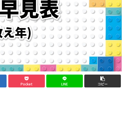
Pocket
LINE
コピー