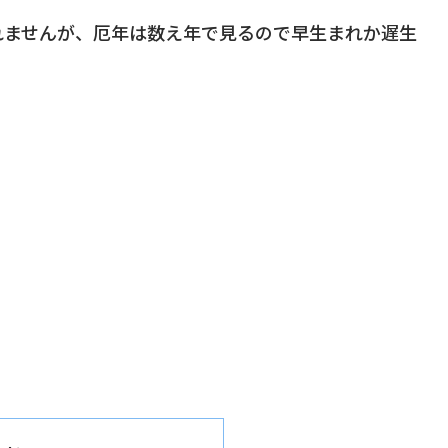
れませんが、厄年は数え年で見るので早生まれか遅生