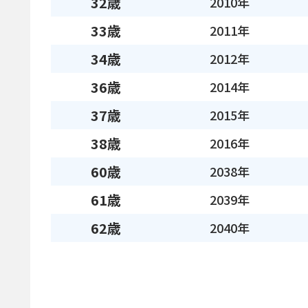
32歳
2010年
33歳
2011年
34歳
2012年
36歳
2014年
37歳
2015年
38歳
2016年
60歳
2038年
61歳
2039年
62歳
2040年