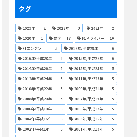
タグ
2023年
2
2022年
3
2021年
2
2020年
2
数字
17
F1ドライバー
10
F1エンジン
5
2017年/平成29年
6
2016年/平成28年
6
2015年/平成27年
6
2014年/平成26年
5
2013年/平成25年
5
2012年/平成24年
5
2011年/平成23年
5
2010年/平成22年
5
2009年/平成21年
5
2008年/平成20年
5
2007年/平成19年
5
2006年/平成18年
5
2005年/平成17年
5
2004年/平成16年
5
2003年/平成15年
5
2002年/平成14年
5
2001年/平成13年
5