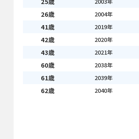
25歳
2003年
26歳
2004年
41歳
2019年
42歳
2020年
43歳
2021年
60歳
2038年
61歳
2039年
62歳
2040年