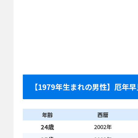
【1979年生まれの男性】厄年早
年齢
西暦
24歳
2002年