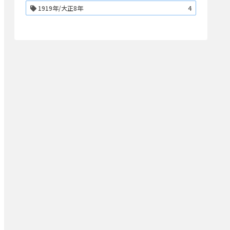
1919年/大正8年
4