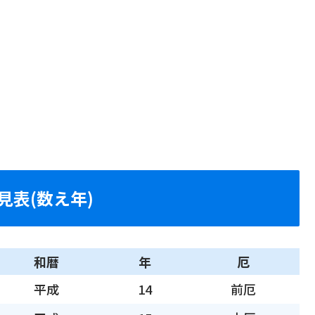
見表(数え年)
和暦
年
厄
平成
14
前厄