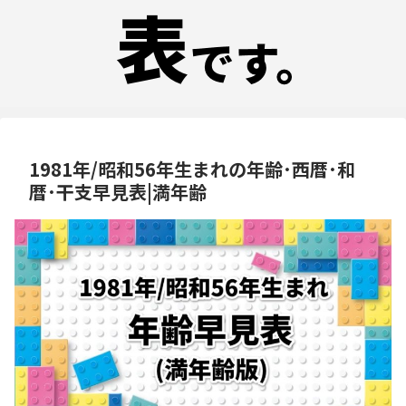
1981年/昭和56年生まれの年齢･西暦･和
暦･干支早見表|満年齢