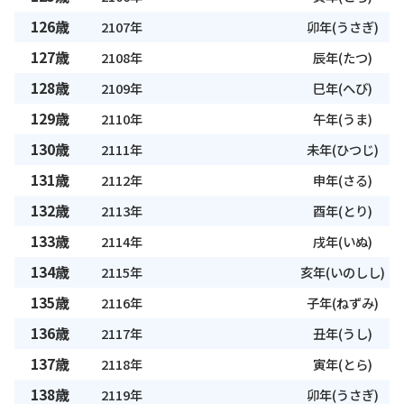
126歳
2107年
卯年(うさぎ)
127歳
2108年
辰年(たつ)
128歳
2109年
巳年(へび)
129歳
2110年
午年(うま)
130歳
2111年
未年(ひつじ)
131歳
2112年
申年(さる)
132歳
2113年
酉年(とり)
133歳
2114年
戌年(いぬ)
134歳
2115年
亥年(いのしし)
135歳
2116年
子年(ねずみ)
136歳
2117年
丑年(うし)
137歳
2118年
寅年(とら)
138歳
2119年
卯年(うさぎ)