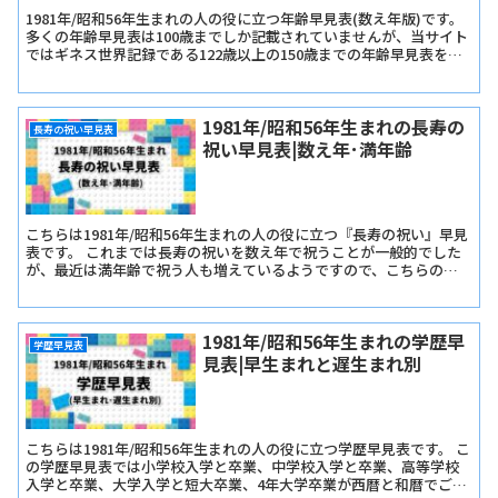
1981年/昭和56年生まれの人の役に立つ年齢早見表(数え年版)です。
多くの年齢早見表は100歳までしか記載されていませんが、当サイト
ではギネス世界記録である122歳以上の150歳までの年齢早見表を記
載しています。
1981年/昭和56年生まれの長寿の
長寿の祝い早見表
祝い早見表|数え年･満年齢
こちらは1981年/昭和56年生まれの人の役に立つ『長寿の祝い』早見
表です。 これまでは長寿の祝いを数え年で祝うことが一般的でした
が、最近は満年齢で祝う人も増えているようですので、こちらの早
見表では『長寿の祝い早見表･数え年版』と『長寿の祝い早見表･満
年齢版』をご用意しました。
1981年/昭和56年生まれの学歴早
学歴早見表
見表|早生まれと遅生まれ別
こちらは1981年/昭和56年生まれの人の役に立つ学歴早見表です。 こ
の学歴早見表では小学校入学と卒業、中学校入学と卒業、高等学校
入学と卒業、大学入学と短大卒業、4年大学卒業が西暦と和暦でご確