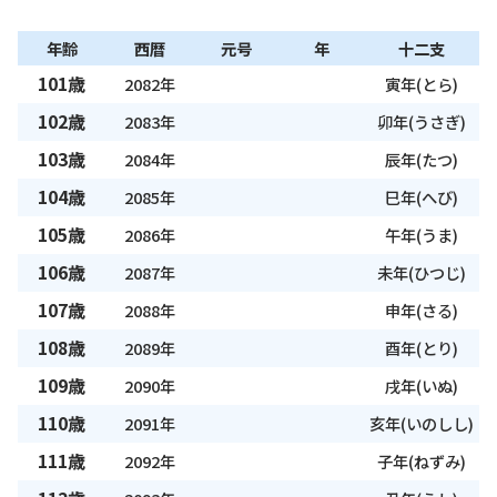
年齢
西暦
元号
年
十二支
101歳
2082年
寅年(とら)
102歳
2083年
卯年(うさぎ)
103歳
2084年
辰年(たつ)
104歳
2085年
巳年(へび)
105歳
2086年
午年(うま)
106歳
2087年
未年(ひつじ)
107歳
2088年
申年(さる)
108歳
2089年
酉年(とり)
109歳
2090年
戌年(いぬ)
110歳
2091年
亥年(いのしし)
111歳
2092年
子年(ねずみ)