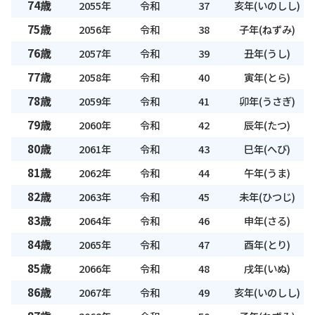
74歳
2055年
令和
37
亥年(いのしし)
75歳
2056年
令和
38
子年(ねずみ)
76歳
2057年
令和
39
丑年(うし)
77歳
2058年
令和
40
寅年(とら)
78歳
2059年
令和
41
卯年(うさぎ)
79歳
2060年
令和
42
辰年(たつ)
80歳
2061年
令和
43
巳年(へび)
81歳
2062年
令和
44
午年(うま)
82歳
2063年
令和
45
未年(ひつじ)
83歳
2064年
令和
46
申年(さる)
84歳
2065年
令和
47
酉年(とり)
85歳
2066年
令和
48
戌年(いぬ)
86歳
2067年
令和
49
亥年(いのしし)