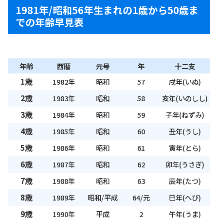
1981年/昭和56年生まれの1歳から50歳ま
での年齢早見表
年齢
西暦
元号
年
十二支
1歳
1982年
昭和
57
戌年(いぬ)
2歳
1983年
昭和
58
亥年(いのしし)
3歳
1984年
昭和
59
子年(ねずみ)
4歳
1985年
昭和
60
丑年(うし)
5歳
1986年
昭和
61
寅年(とら)
6歳
1987年
昭和
62
卯年(うさぎ)
7歳
1988年
昭和
63
辰年(たつ)
8歳
1989年
昭和/平成
64/元
巳年(へび)
9歳
1990年
平成
2
午年(うま)