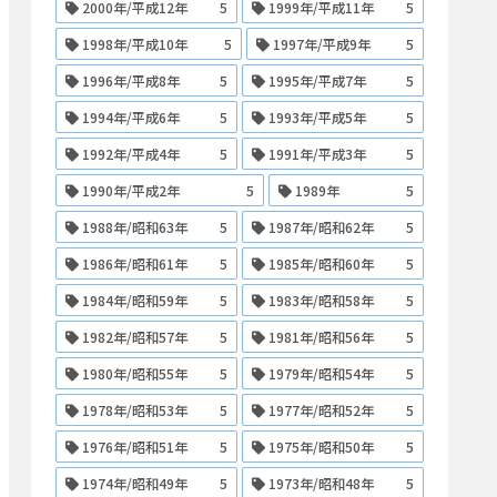
2000年/平成12年
5
1999年/平成11年
5
1998年/平成10年
5
1997年/平成9年
5
1996年/平成8年
5
1995年/平成7年
5
1994年/平成6年
5
1993年/平成5年
5
1992年/平成4年
5
1991年/平成3年
5
1990年/平成2年
5
1989年
5
1988年/昭和63年
5
1987年/昭和62年
5
1986年/昭和61年
5
1985年/昭和60年
5
1984年/昭和59年
5
1983年/昭和58年
5
1982年/昭和57年
5
1981年/昭和56年
5
1980年/昭和55年
5
1979年/昭和54年
5
1978年/昭和53年
5
1977年/昭和52年
5
1976年/昭和51年
5
1975年/昭和50年
5
1974年/昭和49年
5
1973年/昭和48年
5