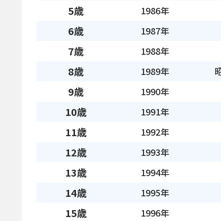
5歳
1986年
6歳
1987年
7歳
1988年
8歳
1989年
9歳
1990年
10歳
1991年
11歳
1992年
12歳
1993年
13歳
1994年
14歳
1995年
15歳
1996年