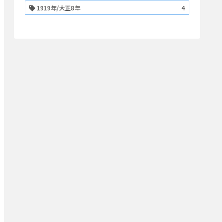
1919年/大正8年
4