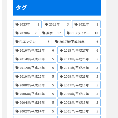
タグ
2023年
2
2022年
3
2021年
2
2020年
2
数字
17
F1ドライバー
10
F1エンジン
5
2017年/平成29年
6
2016年/平成28年
6
2015年/平成27年
6
2014年/平成26年
5
2013年/平成25年
5
2012年/平成24年
5
2011年/平成23年
5
2010年/平成22年
5
2009年/平成21年
5
2008年/平成20年
5
2007年/平成19年
5
2006年/平成18年
5
2005年/平成17年
5
2004年/平成16年
5
2003年/平成15年
5
2002年/平成14年
5
2001年/平成13年
5