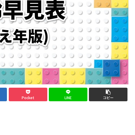
Pocket
LINE
コピー