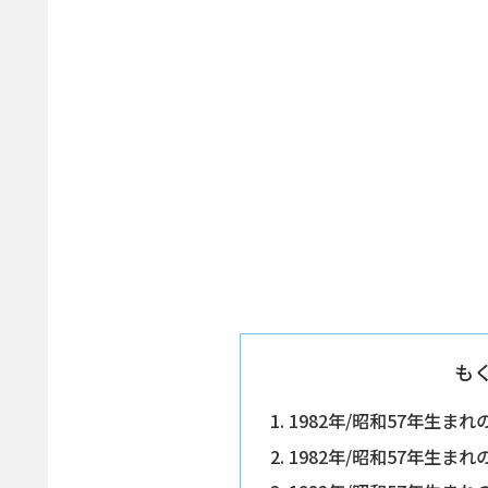
も
1982年/昭和57年生ま
1982年/昭和57年生ま