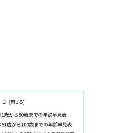
くじ
れの1歳から50歳までの年齢早見表
れの51歳から100歳までの年齢早見表