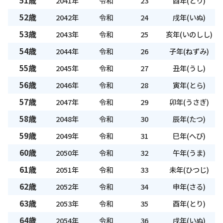
51歳
2041年
令和
23
酉年(とり)
52歳
2042年
令和
24
戌年(いぬ)
53歳
2043年
令和
25
亥年(いのしし)
54歳
2044年
令和
26
子年(ねずみ)
55歳
2045年
令和
27
丑年(うし)
56歳
2046年
令和
28
寅年(とら)
57歳
2047年
令和
29
卯年(うさぎ)
58歳
2048年
令和
30
辰年(たつ)
59歳
2049年
令和
31
巳年(へび)
60歳
2050年
令和
32
午年(うま)
61歳
2051年
令和
33
未年(ひつじ)
62歳
2052年
令和
34
申年(さる)
63歳
2053年
令和
35
酉年(とり)
64歳
2054年
令和
36
戌年(いぬ)