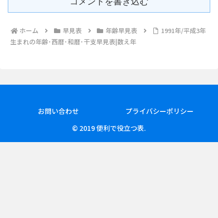
コメントを書き込む
ホーム
早見表
年齢早見表
1991年/平成3年
生まれの年齢･西暦･和暦･干支早見表|数え年
お問い合わせ
プライバシーポリシー
© 2019 便利で役立つ表.