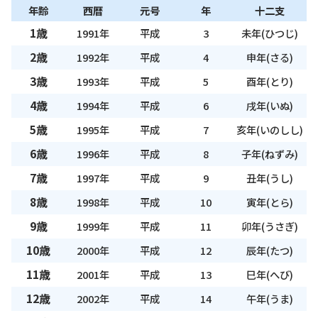
年齢
西暦
元号
年
十二支
1歳
1991年
平成
3
未年(ひつじ)
2歳
1992年
平成
4
申年(さる)
3歳
1993年
平成
5
酉年(とり)
4歳
1994年
平成
6
戌年(いぬ)
5歳
1995年
平成
7
亥年(いのしし)
6歳
1996年
平成
8
子年(ねずみ)
7歳
1997年
平成
9
丑年(うし)
8歳
1998年
平成
10
寅年(とら)
9歳
1999年
平成
11
卯年(うさぎ)
10歳
2000年
平成
12
辰年(たつ)
11歳
2001年
平成
13
巳年(へび)
12歳
2002年
平成
14
午年(うま)