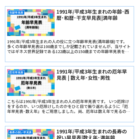
1991年/平成3年生まれの年齢･西
年齢早見表
暦･和暦･干支早見表|満年齢
1991年/平成3年生まれの人の役に立つ年齢早見表(満年齢版)です。
多くの年齢早見表は100歳までしか記載されていませんが、当サイト
ではギネス世界記録である122歳以上の150歳までの年齢早見表を記
載しています。
1991年/平成3年生まれの厄年早
厄年早見表
見表 | 数え年･女性･男性
こちらは1991年/平成3年生まれの人の厄年早見表です。 いつ厄除け
をするのか、いつ厄除けしたのかをひと目で振り返れるように『厄
年早見表･数え年』をご用意しました。尚、厄年は数え年で見るので
早生まれか遅生まれかは関係ありません。
1991年/平成3年生まれの長寿の
長寿の祝い早見表
祝い早見表|数え年･満年齢