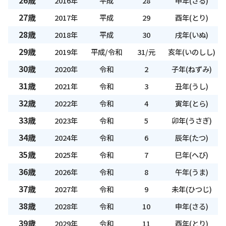
26歳
2016年
平成
28
申年(さる)
27歳
2017年
平成
29
酉年(とり)
28歳
2018年
平成
30
戌年(いぬ)
29歳
2019年
平成/令和
31/元
亥年(いのしし)
30歳
2020年
令和
2
子年(ねずみ)
31歳
2021年
令和
3
丑年(うし)
32歳
2022年
令和
4
寅年(とら)
33歳
2023年
令和
5
卯年(うさぎ)
34歳
2024年
令和
6
辰年(たつ)
35歳
2025年
令和
7
巳年(へび)
36歳
2026年
令和
8
午年(うま)
37歳
2027年
令和
9
未年(ひつじ)
38歳
2028年
令和
10
申年(さる)
39歳
2029年
令和
11
酉年(とり)