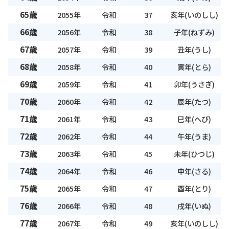
65歳
2055年
令和
37
亥年(いのしし)
66歳
2056年
令和
38
子年(ねずみ)
67歳
2057年
令和
39
丑年(うし)
68歳
2058年
令和
40
寅年(とら)
69歳
2059年
令和
41
卯年(うさぎ)
70歳
2060年
令和
42
辰年(たつ)
71歳
2061年
令和
43
巳年(へび)
72歳
2062年
令和
44
午年(うま)
73歳
2063年
令和
45
未年(ひつじ)
74歳
2064年
令和
46
申年(さる)
75歳
2065年
令和
47
酉年(とり)
76歳
2066年
令和
48
戌年(いぬ)
77歳
2067年
令和
49
亥年(いのしし)