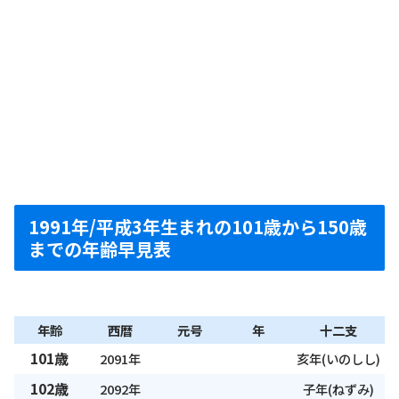
1991年/平成3年生まれの101歳から150歳
までの年齢早見表
年齢
西暦
元号
年
十二支
101歳
2091年
亥年(いのしし)
102歳
2092年
子年(ねずみ)