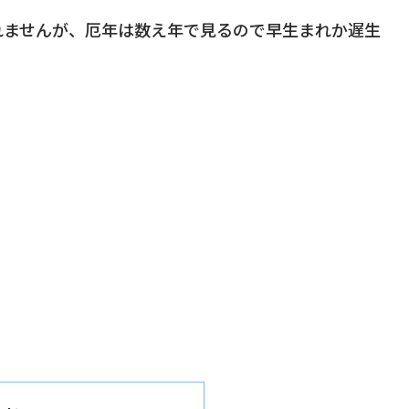
れませんが、厄年は数え年で見るので早生まれか遅生