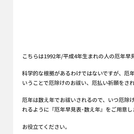
こちらは1992年/平成4年生まれの人の厄年早
科学的な根拠があるわけではないですが、厄
いうことで厄除けのお祓い、厄払い祈願をさ
厄年は数え年でお祓いされるので、いつ厄除
れるように『厄年早見表･数え年』をご用意し
お役立てください。