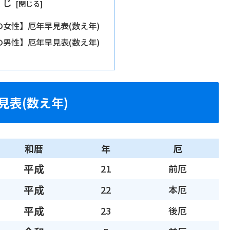
くじ
の女性】厄年早見表(数え年)
の男性】厄年早見表(数え年)
見表(数え年)
和暦
年
厄
平成
21
前厄
平成
22
本厄
平成
23
後厄