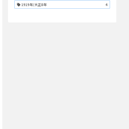
1919年/大正8年
4