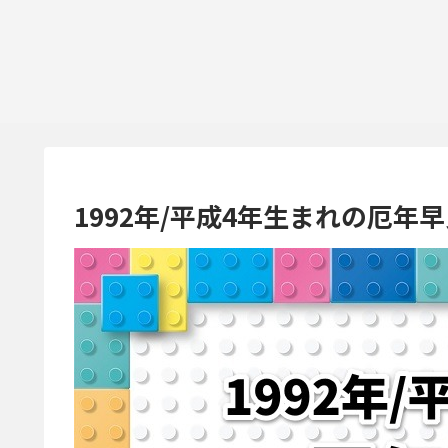
1992年/平成4年生まれの厄年早