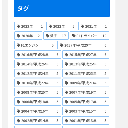
タグ
2023年
2
2022年
3
2021年
2
2020年
2
数字
17
F1ドライバー
10
F1エンジン
5
2017年/平成29年
6
2016年/平成28年
6
2015年/平成27年
6
2014年/平成26年
5
2013年/平成25年
5
2012年/平成24年
5
2011年/平成23年
5
2010年/平成22年
5
2009年/平成21年
5
2008年/平成20年
5
2007年/平成19年
5
2006年/平成18年
5
2005年/平成17年
5
2004年/平成16年
5
2003年/平成15年
5
2002年/平成14年
5
2001年/平成13年
5