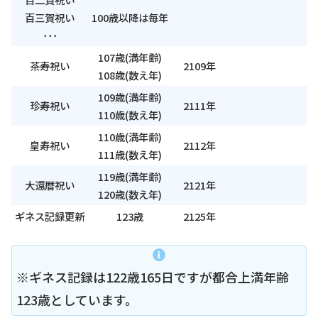
百三賀祝い
100歳以降は毎年
･･･
107歳(満年齢)
茶寿祝い
2109年
108歳(数え年)
109歳(満年齢)
珍寿祝い
2111年
110歳(数え年)
110歳(満年齢)
皇寿祝い
2112年
111歳(数え年)
119歳(満年齢)
大還暦祝い
2121年
120歳(数え年)
ギネス記録更新
123歳
2125年
※ギネス記録は122歳165日ですが都合上満年齢
123歳としています。