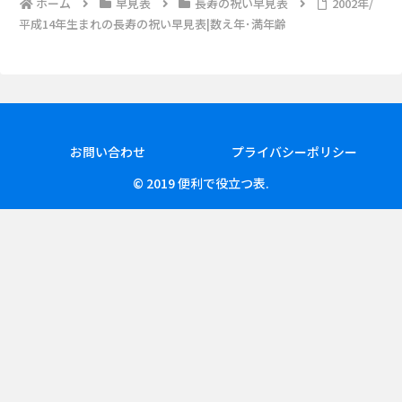
ホーム
早見表
長寿の祝い早見表
2002年/
平成14年生まれの長寿の祝い早見表|数え年･満年齢
お問い合わせ
プライバシーポリシー
© 2019 便利で役立つ表.