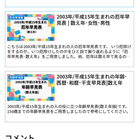
見表では『長寿の祝い早見表･数え年版』と『長寿の祝い早見表･満
年齢版』をご用意しました。
2003年/平成15年生まれの厄年早
厄年早見表
見表 | 数え年･女性･男性
こちらは2003年/平成15年生まれの人の厄年早見表です。 いつ厄除け
をするのか、いつ厄除けしたのかをひと目で振り返れるように『厄
年早見表･数え年』をご用意しました。尚、厄年は数え年で見るので
早生まれか遅生まれかは関係ありません。
2003年/平成15年生まれの年齢･
年齢早見表
西暦･和暦･干支早見表|数え年
2003年/平成15年生まれの人の役に立つ年齢早見表(数え年版)です。
150歳までの年齢早見表をご用意しましたので参考にしてください。
コメント