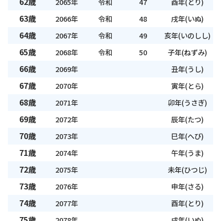
62歳
2065年
令和
47
酉年(とり)
63歳
2066年
令和
48
戌年(いぬ)
64歳
2067年
令和
49
亥年(いのしし)
65歳
2068年
令和
50
子年(ねずみ)
66歳
2069年
丑年(うし)
67歳
2070年
寅年(とら)
68歳
2071年
卯年(うさぎ)
69歳
2072年
辰年(たつ)
70歳
2073年
巳年(へび)
71歳
2074年
午年(うま)
72歳
2075年
未年(ひつじ)
73歳
2076年
申年(さる)
74歳
2077年
酉年(とり)
75歳
2078年
戌年(いぬ)