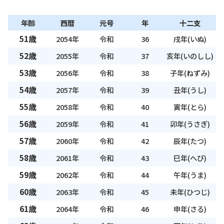
年齢
西暦
元号
年
十二支
51歳
2054年
令和
36
戌年(いぬ)
52歳
2055年
令和
37
亥年(いのしし)
53歳
2056年
令和
38
子年(ねずみ)
54歳
2057年
令和
39
丑年(うし)
55歳
2058年
令和
40
寅年(とら)
56歳
2059年
令和
41
卯年(うさぎ)
57歳
2060年
令和
42
辰年(たつ)
58歳
2061年
令和
43
巳年(へび)
59歳
2062年
令和
44
午年(うま)
60歳
2063年
令和
45
未年(ひつじ)
61歳
2064年
令和
46
申年(さる)