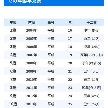
での年齢早見表
年齢
西暦
元号
年
十二支
1歳
2004年
平成
16
申年(さる)
2歳
2005年
平成
17
酉年(とり)
3歳
2006年
平成
18
戌年(いぬ)
4歳
2007年
平成
19
亥年(いのしし)
5歳
2008年
平成
20
子年(ねずみ)
6歳
2009年
平成
21
丑年(うし)
7歳
2010年
平成
22
寅年(とら)
8歳
2011年
平成
23
卯年(うさぎ)
9歳
2012年
平成
24
辰年(たつ)
10歳
2013年
平成
25
巳年(へび)