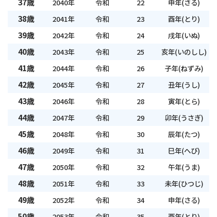
37歳
2040年
令和
22
申年(さる)
38歳
2041年
令和
23
酉年(とり)
39歳
2042年
令和
24
戌年(いぬ)
40歳
2043年
令和
25
亥年(いのしし)
41歳
2044年
令和
26
子年(ねずみ)
42歳
2045年
令和
27
丑年(うし)
43歳
2046年
令和
28
寅年(とら)
44歳
2047年
令和
29
卯年(うさぎ)
45歳
2048年
令和
30
辰年(たつ)
46歳
2049年
令和
31
巳年(へび)
47歳
2050年
令和
32
午年(うま)
48歳
2051年
令和
33
未年(ひつじ)
49歳
2052年
令和
34
申年(さる)
50歳
2053年
令和
35
酉年(とり)