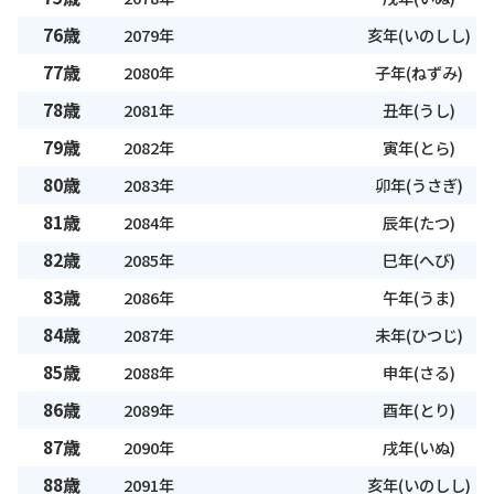
76歳
2079年
亥年(いのしし)
77歳
2080年
子年(ねずみ)
78歳
2081年
丑年(うし)
79歳
2082年
寅年(とら)
80歳
2083年
卯年(うさぎ)
81歳
2084年
辰年(たつ)
82歳
2085年
巳年(へび)
83歳
2086年
午年(うま)
84歳
2087年
未年(ひつじ)
85歳
2088年
申年(さる)
86歳
2089年
酉年(とり)
87歳
2090年
戌年(いぬ)
88歳
2091年
亥年(いのしし)