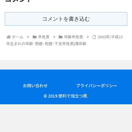
コメントを書き込む
ホーム
早見表
年齢早見表
2003年/平成15
年生まれの年齢･西暦･和暦･干支早見表|満年齢
お問い合わせ
プライバシーポリシー
© 2019 便利で役立つ表.