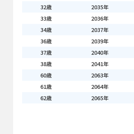
32歳
2035年
33歳
2036年
34歳
2037年
36歳
2039年
37歳
2040年
38歳
2041年
60歳
2063年
61歳
2064年
62歳
2065年