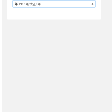
1919年/大正8年
4