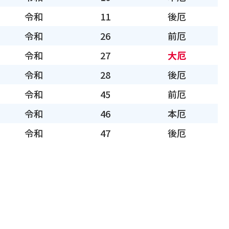
令和
11
後厄
令和
26
前厄
令和
27
大厄
令和
28
後厄
令和
45
前厄
令和
46
本厄
令和
47
後厄