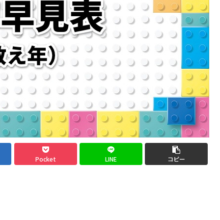
Pocket
LINE
コピー