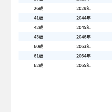
26歳
2029年
41歳
2044年
42歳
2045年
43歳
2046年
60歳
2063年
61歳
2064年
62歳
2065年