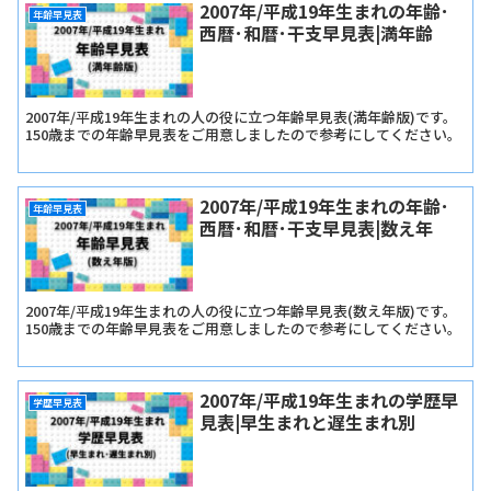
2007年/平成19年生まれの年齢･
年齢早見表
西暦･和暦･干支早見表|満年齢
2007年/平成19年生まれの人の役に立つ年齢早見表(満年齢版)です。
150歳までの年齢早見表をご用意しましたので参考にしてください。
2007年/平成19年生まれの年齢･
年齢早見表
西暦･和暦･干支早見表|数え年
2007年/平成19年生まれの人の役に立つ年齢早見表(数え年版)です。
150歳までの年齢早見表をご用意しましたので参考にしてください。
2007年/平成19年生まれの学歴早
学歴早見表
見表|早生まれと遅生まれ別