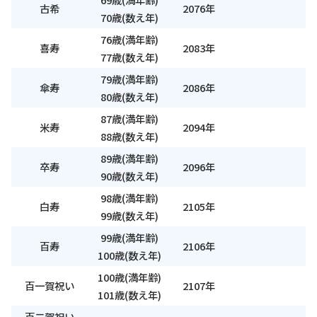
古希
2076年
70歳(数え年)
76歳(満年齢)
喜寿
2083年
77歳(数え年)
79歳(満年齢)
傘寿
2086年
80歳(数え年)
87歳(満年齢)
米寿
2094年
88歳(数え年)
89歳(満年齢)
卒寿
2096年
90歳(数え年)
98歳(満年齢)
白寿
2105年
99歳(数え年)
99歳(満年齢)
百寿
2106年
100歳(数え年)
100歳(満年齢)
百一賀祝い
2107年
101歳(数え年)
百二賀祝い