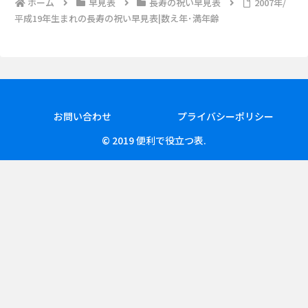
ホーム
早見表
長寿の祝い早見表
2007年/
平成19年生まれの長寿の祝い早見表|数え年･満年齢
お問い合わせ
プライバシーポリシー
© 2019 便利で役立つ表.