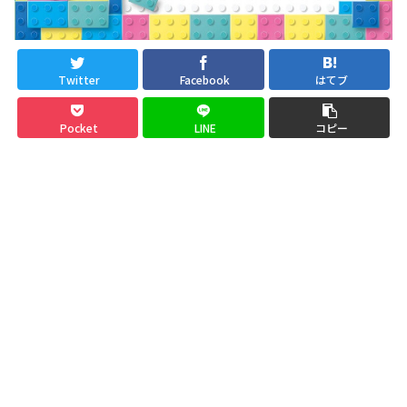
Twitter
Facebook
はてブ
Pocket
LINE
コピー