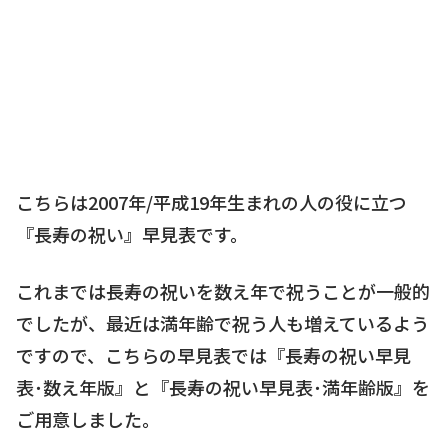
こちらは2007年/平成19年生まれの人の役に立つ
『長寿の祝い』早見表です。
これまでは長寿の祝いを数え年で祝うことが一般的
でしたが、最近は満年齢で祝う人も増えているよう
ですので、こちらの早見表では『長寿の祝い早見
表･数え年版』と『長寿の祝い早見表･満年齢版』を
ご用意しました。