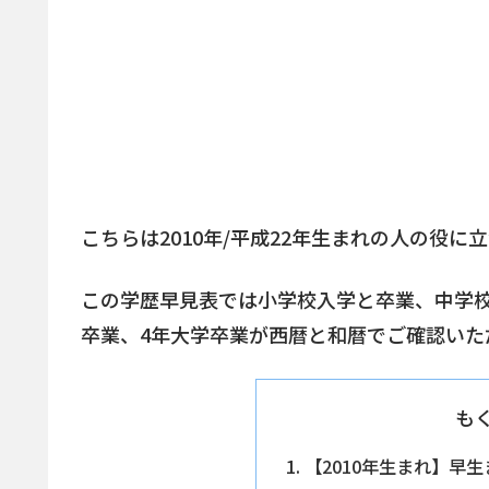
こちらは2010年/平成22年生まれの人の役に
この学歴早見表では小学校入学と卒業、中学
卒業、4年大学卒業が西暦と和暦でご確認いた
も
【2010年生まれ】早生