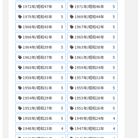
1972年/昭和47年
5
1971年/昭和46年
5
1970年/昭和45年
5
1969年/昭和44年
5
1968年/昭和43年
5
1967年/昭和42年
5
1966年/昭和41年
5
1965年/昭和40年
5
1964年/昭和39年
5
1963年/昭和38年
5
1962年/昭和37年
5
1961年/昭和36年
5
1960年/昭和35年
5
1959年/昭和34年
5
1958年/昭和33年
5
1957年/昭和32年
5
1956年/昭和31年
5
1955年/昭和30年
5
1954年/昭和29年
5
1953年/昭和28年
5
1952年/昭和27年
5
1951年/昭和26年
5
1950年/昭和25年
5
1949年/昭和24年
4
1948年/昭和23年
4
1947年/昭和22年
4