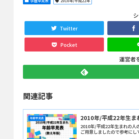
学歴早見表
2010年/平成22年
シ
Twitter
Pocket
運営者
関連記事
2010年/平成22年生
年齢早見表
2010年/平成22年生まれの
ご用意しましたので参考にし