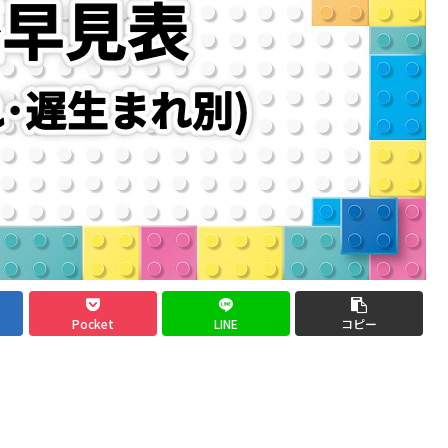
Pocket
LINE
コピー