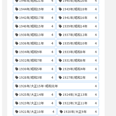
1946年/昭和21年
4
1945年/昭和20年
4
1944年/昭和19年
4
1943年/昭和18年
4
1942年/昭和17年
4
1941年/昭和16年
4
1940年/昭和15年
4
1939年/昭和14年
4
1938年/昭和13年
4
1937年/昭和12年
4
1936年/昭和11年
4
1935年/昭和10年
4
1934年/昭和9年
4
1933年/昭和8年
4
1932年/昭和7年
4
1931年/昭和6年
4
1930年/昭和5年
4
1929年/昭和4年
4
1928年/昭和3年
4
1927年/昭和2年
4
1926年/大正15年･昭和元年
4
1925年/大正14年
4
1924年/大正13年
4
1923年/大正12年
4
1922年/大正11年
4
1921年/大正10年
4
1920年/大正9年
4