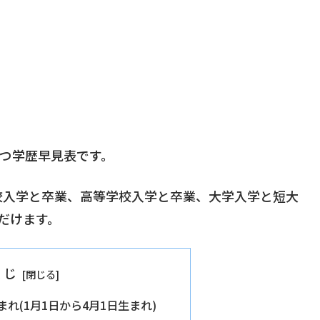
立つ学歴早見表です。
校入学と卒業、高等学校入学と卒業、大学入学と短大
だけます。
くじ
まれ(1月1日から4月1日生まれ)