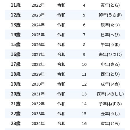
11歳
2022年
令和
4
寅年(とら)
12歳
2023年
令和
5
卯年(うさぎ)
13歳
2024年
令和
6
辰年(たつ)
14歳
2025年
令和
7
巳年(へび)
15歳
2026年
令和
8
午年(うま)
16歳
2027年
令和
9
未年(ひつじ)
17歳
2028年
令和
10
申年(さる)
18歳
2029年
令和
11
酉年(とり)
19歳
2030年
令和
12
戌年(いぬ)
20歳
2031年
令和
13
亥年(いのしし)
21歳
2032年
令和
14
子年(ねずみ)
22歳
2033年
令和
15
丑年(うし)
23歳
2034年
令和
16
寅年(とら)