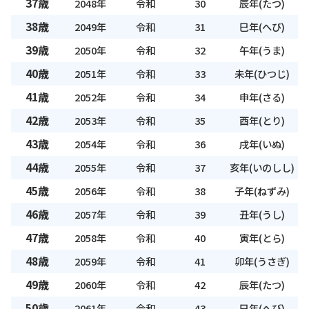
37歳
2048年
令和
30
辰年(たつ)
38歳
2049年
令和
31
巳年(へび)
39歳
2050年
令和
32
午年(うま)
40歳
2051年
令和
33
未年(ひつじ)
41歳
2052年
令和
34
申年(さる)
42歳
2053年
令和
35
酉年(とり)
43歳
2054年
令和
36
戌年(いぬ)
44歳
2055年
令和
37
亥年(いのしし)
45歳
2056年
令和
38
子年(ねずみ)
46歳
2057年
令和
39
丑年(うし)
47歳
2058年
令和
40
寅年(とら)
48歳
2059年
令和
41
卯年(うさぎ)
49歳
2060年
令和
42
辰年(たつ)
50歳
2061年
令和
43
巳年(へび)