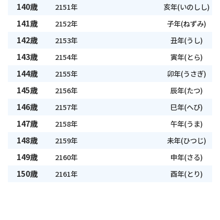
140歳
2151年
亥年(いのしし)
141歳
2152年
子年(ねずみ)
142歳
2153年
丑年(うし)
143歳
2154年
寅年(とら)
144歳
2155年
卯年(うさぎ)
145歳
2156年
辰年(たつ)
146歳
2157年
巳年(へび)
147歳
2158年
午年(うま)
148歳
2159年
未年(ひつじ)
149歳
2160年
申年(さる)
150歳
2161年
酉年(とり)