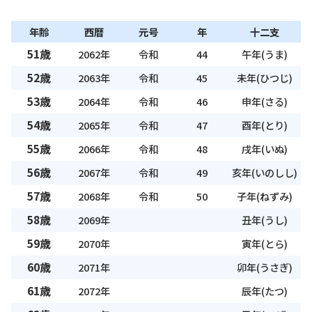
年齢
西暦
元号
年
十二支
51歳
2062年
令和
44
午年(うま)
52歳
2063年
令和
45
未年(ひつじ)
53歳
2064年
令和
46
申年(さる)
54歳
2065年
令和
47
酉年(とり)
55歳
2066年
令和
48
戌年(いぬ)
56歳
2067年
令和
49
亥年(いのしし)
57歳
2068年
令和
50
子年(ねずみ)
58歳
2069年
丑年(うし)
59歳
2070年
寅年(とら)
60歳
2071年
卯年(うさぎ)
61歳
2072年
辰年(たつ)