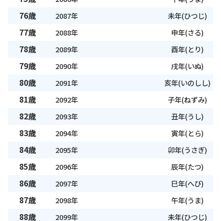
76歳
2087年
未年(ひつじ)
77歳
2088年
申年(さる)
78歳
2089年
酉年(とり)
79歳
2090年
戌年(いぬ)
80歳
2091年
亥年(いのしし)
81歳
2092年
子年(ねずみ)
82歳
2093年
丑年(うし)
83歳
2094年
寅年(とら)
84歳
2095年
卯年(うさぎ)
85歳
2096年
辰年(たつ)
86歳
2097年
巳年(へび)
87歳
2098年
午年(うま)
88歳
2099年
未年(ひつじ)