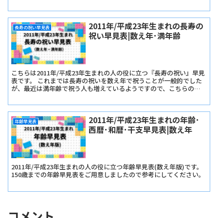
早生まれか遅生まれかは関係ありません。
2011年/平成23年生まれの長寿の
長寿の祝い早見表
祝い早見表|数え年･満年齢
こちらは2011年/平成23年生まれの人の役に立つ『長寿の祝い』早見
表です。 これまでは長寿の祝いを数え年で祝うことが一般的でした
が、最近は満年齢で祝う人も増えているようですので、こちらの早
見表では『長寿の祝い早見表･数え年版』と『長寿の祝い早見表･満
年齢版』をご用意しました。
2011年/平成23年生まれの年齢･
年齢早見表
西暦･和暦･干支早見表|数え年
2011年/平成23年生まれの人の役に立つ年齢早見表(数え年版)です。
150歳までの年齢早見表をご用意しましたので参考にしてください。
コメント