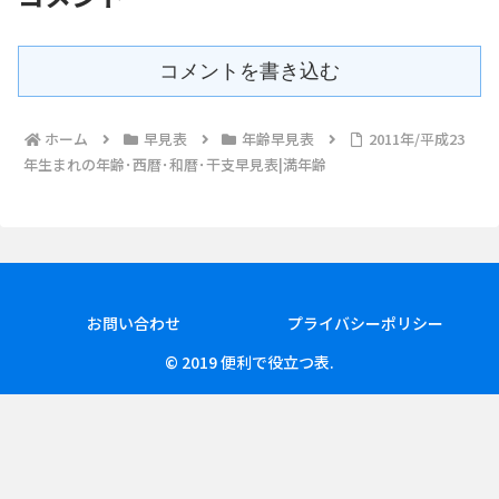
コメントを書き込む
ホーム
早見表
年齢早見表
2011年/平成23
年生まれの年齢･西暦･和暦･干支早見表|満年齢
お問い合わせ
プライバシーポリシー
© 2019 便利で役立つ表.