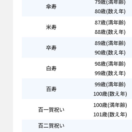
79歳(満年齢)
傘寿
80歳(数え年)
87歳(満年齢)
米寿
88歳(数え年)
89歳(満年齢)
卒寿
90歳(数え年)
98歳(満年齢)
白寿
99歳(数え年)
99歳(満年齢)
百寿
100歳(数え年)
100歳(満年齢)
百一賀祝い
101歳(数え年)
百二賀祝い