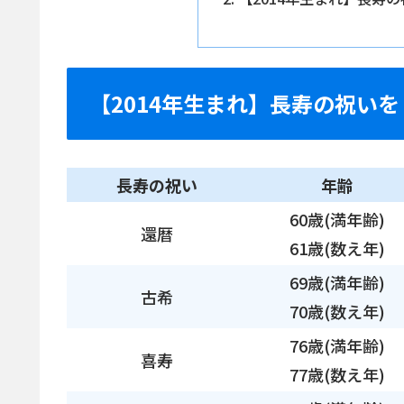
【2014年生まれ】長寿の祝い
長寿の祝い
年齢
60歳(満年齢)
還暦
61歳(数え年)
69歳(満年齢)
古希
70歳(数え年)
76歳(満年齢)
喜寿
77歳(数え年)