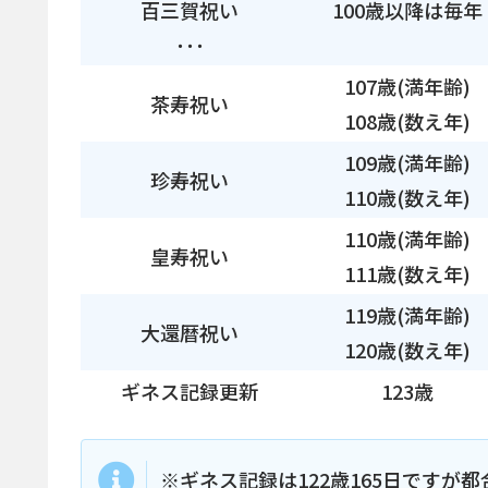
百三賀祝い
100歳以降は毎年
･･･
107歳(満年齢)
茶寿祝い
108歳(数え年)
109歳(満年齢)
珍寿祝い
110歳(数え年)
110歳(満年齢)
皇寿祝い
111歳(数え年)
119歳(満年齢)
大還暦祝い
120歳(数え年)
ギネス記録更新
123歳
※ギネス記録は122歳165日ですが