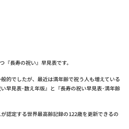
に立つ『長寿の祝い』早見表です。
一般的でしたが、最近は満年齢で祝う人も増えている
い早見表･数え年版』と『長寿の祝い早見表･満年齢
が認定する世界最高齢記録の122歳を更新できるの