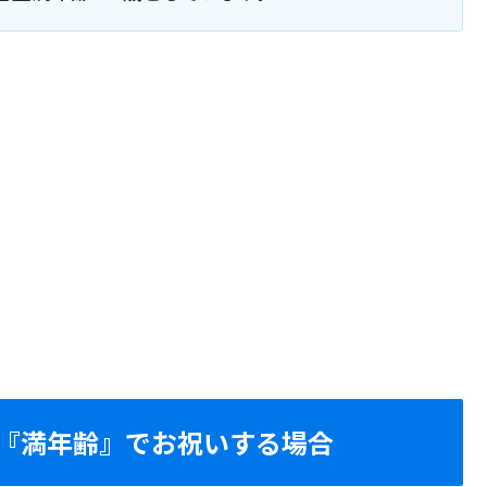
を『満年齢』でお祝いする場合