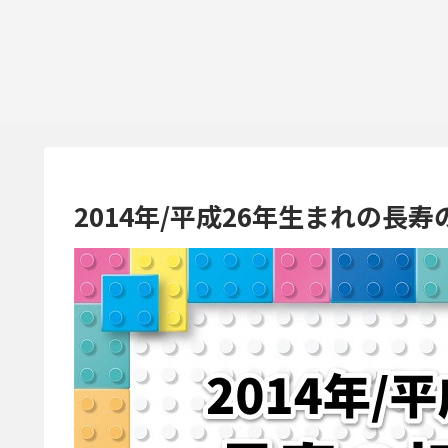
2014年/平成26年生まれの長