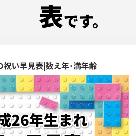
寿の祝い早見表|数え年･満年齢