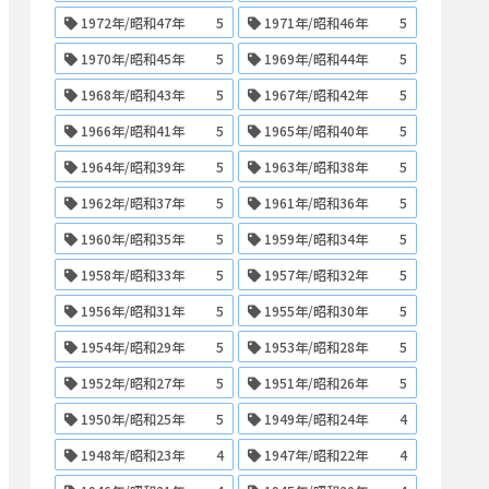
1972年/昭和47年
5
1971年/昭和46年
5
1970年/昭和45年
5
1969年/昭和44年
5
1968年/昭和43年
5
1967年/昭和42年
5
1966年/昭和41年
5
1965年/昭和40年
5
1964年/昭和39年
5
1963年/昭和38年
5
1962年/昭和37年
5
1961年/昭和36年
5
1960年/昭和35年
5
1959年/昭和34年
5
1958年/昭和33年
5
1957年/昭和32年
5
1956年/昭和31年
5
1955年/昭和30年
5
1954年/昭和29年
5
1953年/昭和28年
5
1952年/昭和27年
5
1951年/昭和26年
5
1950年/昭和25年
5
1949年/昭和24年
4
1948年/昭和23年
4
1947年/昭和22年
4