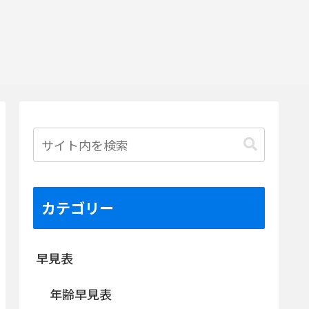
カテゴリー
早見表
年齢早見表