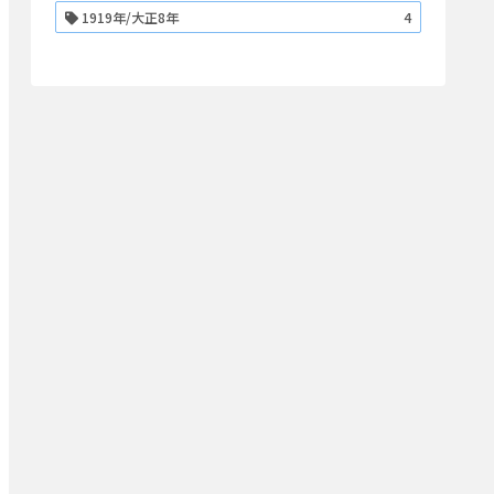
1919年/大正8年
4