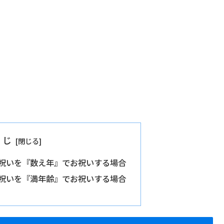
くじ
の祝いを『数え年』でお祝いする場合
の祝いを『満年齢』でお祝いする場合