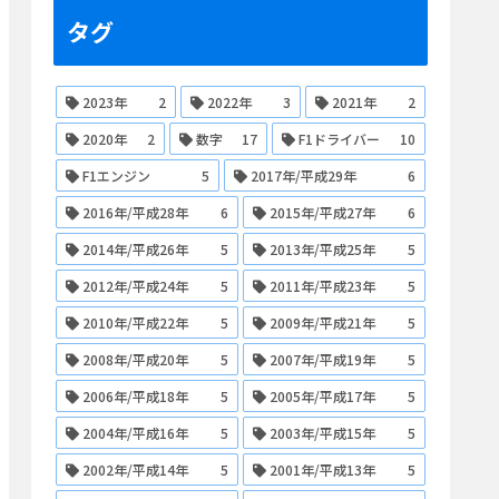
タグ
2023年
2
2022年
3
2021年
2
2020年
2
数字
17
F1ドライバー
10
F1エンジン
5
2017年/平成29年
6
2016年/平成28年
6
2015年/平成27年
6
2014年/平成26年
5
2013年/平成25年
5
2012年/平成24年
5
2011年/平成23年
5
2010年/平成22年
5
2009年/平成21年
5
2008年/平成20年
5
2007年/平成19年
5
2006年/平成18年
5
2005年/平成17年
5
2004年/平成16年
5
2003年/平成15年
5
2002年/平成14年
5
2001年/平成13年
5