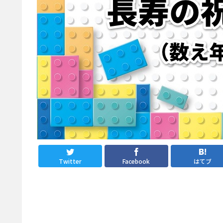
Twitter
Facebook
はてブ