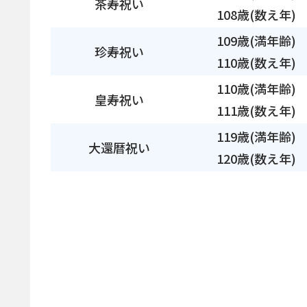
茶寿祝い
108歳(数え年)
109歳(満年齢)
珍寿祝い
110歳(数え年)
110歳(満年齢)
皇寿祝い
111歳(数え年)
119歳(満年齢)
大還暦祝い
120歳(数え年)