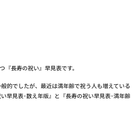
に立つ『長寿の祝い』早見表です。
一般的でしたが、最近は満年齢で祝う人も増えている
い早見表･数え年版』と『長寿の祝い早見表･満年齢