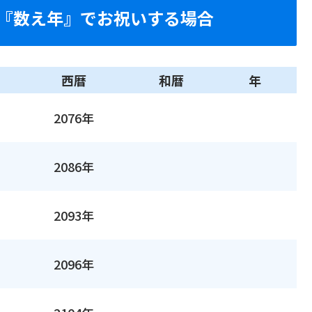
を『数え年』でお祝いする場合
西暦
和暦
年
2076年
2086年
2093年
2096年