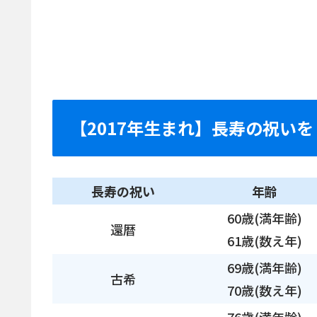
【2017年生まれ】長寿の祝い
長寿の祝い
年齢
60歳(満年齢)
還暦
61歳(数え年)
69歳(満年齢)
古希
70歳(数え年)