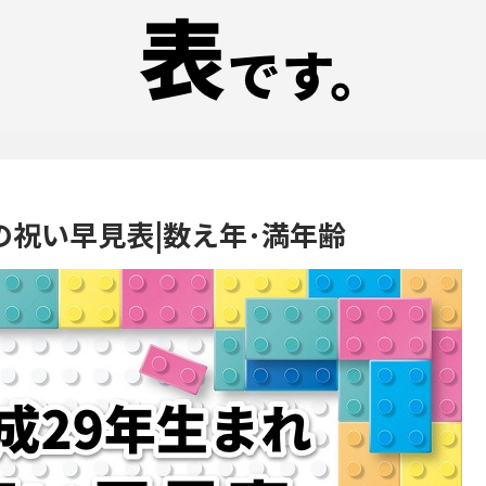
寿の祝い早見表|数え年･満年齢