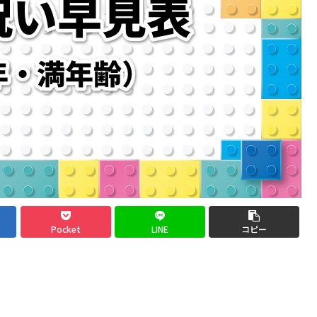
Pocket
LINE
コピー