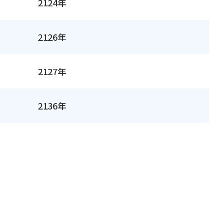
2124年
2126年
2127年
2136年