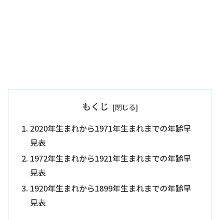
もくじ
2020年生まれから1971年生まれまでの年齢早
見表
1972年生まれから1921年生まれまでの年齢早
見表
1920年生まれから1899年生まれまでの年齢早
見表