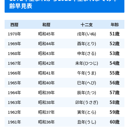
齢早見表
西暦
和暦
十二支
年齢
51歳
1970年
昭和45年
戌年(いぬ)
52歳
1969年
昭和44年
酉年(とり)
53歳
1968年
昭和43年
申年(さる)
54歳
1967年
昭和42年
未年(ひつじ)
55歳
1966年
昭和41年
午年(うま)
56歳
1965年
昭和40年
巳年(へび)
57歳
1964年
昭和39年
辰年(たつ)
58歳
1963年
昭和38年
卯年(うさぎ)
59歳
1962年
昭和37年
寅年(とら)
60歳
1961年
昭和36年
丑年(うし)