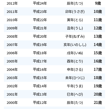
9歳
2012年
平成24年
辰年(たつ)
10歳
2011年
平成23年
卯年(うさぎ)
11歳
2010年
平成22年
寅年(とら)
12歳
2009年
平成21年
丑年(うし)
13歳
2008年
平成20年
子年(ねずみ)
14歳
2007年
平成19年
亥年(いのしし)
15歳
2006年
平成18年
戌年(いぬ)
16歳
2005年
平成17年
酉年(とり)
17歳
2004年
平成16年
申年(さる)
18歳
2003年
平成15年
未年(ひつじ)
19歳
2002年
平成14年
午年(うま)
20歳
2001年
平成13年
巳年(へび)
21歳
2000年
平成12年
辰年(たつ)