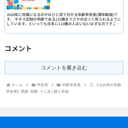
2020年に何歳になるのかはひと目で分かる年齢早見表(満年齢版)で
す。 ギネス記録の年齢である122歳までさかのぼって見られるように
しています。といっても日本に122歳の人はいないはずなのでそこま
で必要ではありませんが、参考程度にご確認ください。
コメント
コメントを書き込む
ホーム
早見表
年齢早見表
【2020年の年齢
早見表】西暦･和暦･十二支 | 数え年版