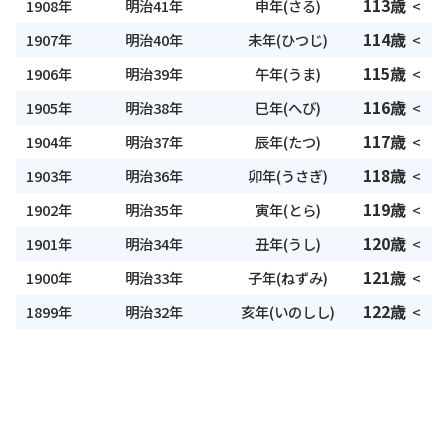
113歳
1908年
明治41年
申年(さる)
<
114歳
1907年
明治40年
未年(ひつじ)
<
115歳
1906年
明治39年
午年(うま)
<
116歳
1905年
明治38年
巳年(へび)
<
117歳
1904年
明治37年
辰年(たつ)
<
118歳
1903年
明治36年
卯年(うさぎ)
<
119歳
1902年
明治35年
寅年(とら)
<
120歳
1901年
明治34年
丑年(うし)
<
121歳
1900年
明治33年
子年(ねずみ)
<
122歳
1899年
明治32年
亥年(いのしし)
<