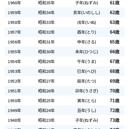
61歳
1960年
昭和35年
子年(ねずみ)
62歳
1959年
昭和34年
亥年(いのしし)
63歳
1958年
昭和33年
戌年(いぬ)
64歳
1957年
昭和32年
酉年(とり)
65歳
1956年
昭和31年
申年(さる)
66歳
1955年
昭和30年
未年(ひつじ)
67歳
1954年
昭和29年
午年(うま)
68歳
1953年
昭和28年
巳年(へび)
69歳
1952年
昭和27年
辰年(たつ)
70歳
1951年
昭和26年
卯年(うさぎ)
71歳
1950年
昭和25年
寅年(とら)
72歳
1949年
昭和24年
丑年(うし)
73歳
1948年
昭和23年
子年(ねずみ)