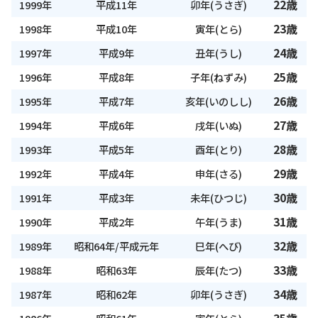
22歳
1999年
平成11年
卯年(うさぎ)
23歳
1998年
平成10年
寅年(とら)
24歳
1997年
平成9年
丑年(うし)
25歳
1996年
平成8年
子年(ねずみ)
26歳
1995年
平成7年
亥年(いのしし)
27歳
1994年
平成6年
戌年(いぬ)
28歳
1993年
平成5年
酉年(とり)
29歳
1992年
平成4年
申年(さる)
30歳
1991年
平成3年
未年(ひつじ)
31歳
1990年
平成2年
午年(うま)
32歳
1989年
昭和64年/平成元年
巳年(へび)
33歳
1988年
昭和63年
辰年(たつ)
34歳
1987年
昭和62年
卯年(うさぎ)