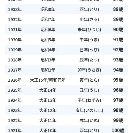
88歳
1933年
昭和8年
酉年(とり)
89歳
1932年
昭和7年
申年(さる)
90歳
1931年
昭和6年
未年(ひつじ)
91歳
1930年
昭和5年
午年(うま)
92歳
1929年
昭和4年
巳年(へび)
93歳
1928年
昭和3年
辰年(たつ)
94歳
1927年
昭和2年
卯年(うさぎ)
95歳
1926年
大正15年/昭和元年
寅年(とら)
96歳
1925年
大正14年
丑年(うし)
97歳
1924年
大正13年
子年(ねずみ)
98歳
1923年
大正12年
亥年(いのしし)
99歳
1922年
大正11年
戌年(いぬ)
100歳
1921年
大正10年
酉年(とり)