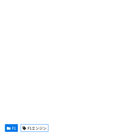
F1
F1エンジン