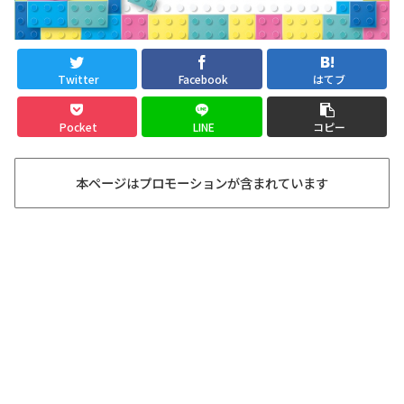
Twitter
Facebook
はてブ
Pocket
LINE
コピー
本ページはプロモーションが含まれています