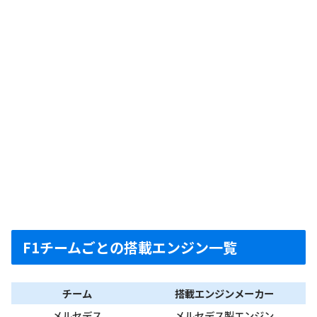
F1チームごとの搭載エンジン一覧
チーム
搭載エンジンメーカー
メルセデス
メルセデス製エンジン