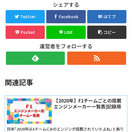
シェアする
Twitter
Facebook
はてブ
Pocket
LINE
コピー
運営者をフォローする
関連記事
【2020年】F1チームごとの搭載
F1
エンジンメーカー一覧表|記録用
将来｢2020年はAチームにBのエンジンが搭載されていたよね｣と振り