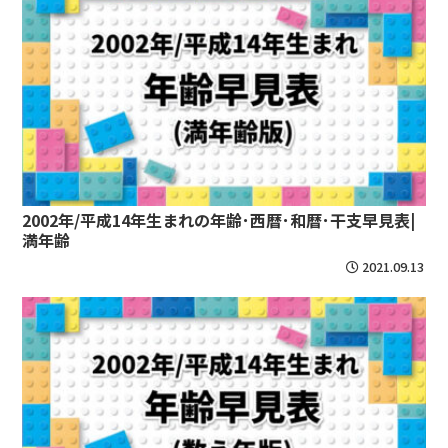
2002年/平成14年生まれの年齢･西暦･和暦･干支早見表|
満年齢
2021.09.13