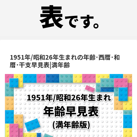
1951年/昭和26年生まれの年齢･西暦･和
暦･干支早見表|満年齢