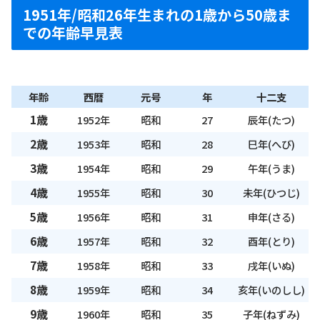
1951年/昭和26年生まれの1歳から50歳ま
での年齢早見表
年齢
西暦
元号
年
十二支
1歳
1952年
昭和
27
辰年(たつ)
2歳
1953年
昭和
28
巳年(へび)
3歳
1954年
昭和
29
午年(うま)
4歳
1955年
昭和
30
未年(ひつじ)
5歳
1956年
昭和
31
申年(さる)
6歳
1957年
昭和
32
酉年(とり)
7歳
1958年
昭和
33
戌年(いぬ)
8歳
1959年
昭和
34
亥年(いのしし)
9歳
1960年
昭和
35
子年(ねずみ)