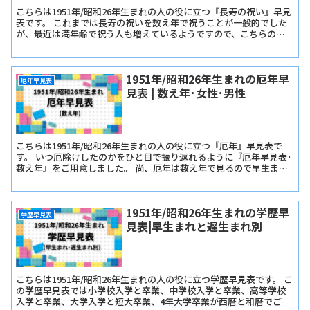
こちらは1951年/昭和26年生まれの人の役に立つ『長寿の祝い』早見
表です。 これまでは長寿の祝いを数え年で祝うことが一般的でした
が、最近は満年齢で祝う人も増えているようですので、こちらの早
見表では『長寿の祝い早見表･数え年版』と『長寿の祝い早見表･満
年齢版』をご用意しました。
1951年/昭和26年生まれの厄年早
厄年早見表
見表 | 数え年･女性･男性
こちらは1951年/昭和26年生まれの人の役に立つ『厄年』早見表で
す。 いつ厄除けしたのかをひと目で振り返れるように『厄年早見表･
数え年』をご用意しました。 尚、厄年は数え年で見るので早生まれ
か遅生まれかは関係ありません。
1951年/昭和26年生まれの学歴早
学歴早見表
見表|早生まれと遅生まれ別
こちらは1951年/昭和26年生まれの人の役に立つ学歴早見表です。 こ
の学歴早見表では小学校入学と卒業、中学校入学と卒業、高等学校
入学と卒業、大学入学と短大卒業、4年大学卒業が西暦と和暦でご確