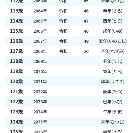
112歳
2063年
令和
45
未年(ひつじ)
113歳
2064年
令和
46
申年(さる)
114歳
2065年
令和
47
酉年(とり)
115歳
2066年
令和
48
戌年(いぬ)
116歳
2067年
令和
49
亥年(いのしし)
117歳
2068年
令和
50
子年(ねずみ)
118歳
2069年
丑年(うし)
119歳
2070年
寅年(とら)
120歳
2071年
卯年(うさぎ)
121歳
2072年
辰年(たつ)
122歳
2073年
巳年(へび)
123歳
2074年
午年(うま)
124歳
2075年
未年(ひつじ)
125歳
2076年
申年(さる)