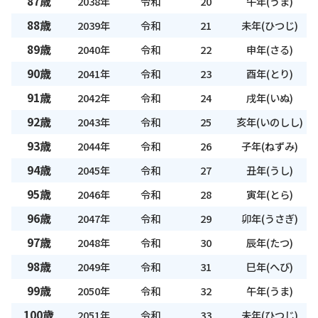
87歳
2038年
令和
20
午年(うま)
88歳
2039年
令和
21
未年(ひつじ)
89歳
2040年
令和
22
申年(さる)
90歳
2041年
令和
23
酉年(とり)
91歳
2042年
令和
24
戌年(いぬ)
92歳
2043年
令和
25
亥年(いのしし)
93歳
2044年
令和
26
子年(ねずみ)
94歳
2045年
令和
27
丑年(うし)
95歳
2046年
令和
28
寅年(とら)
96歳
2047年
令和
29
卯年(うさぎ)
97歳
2048年
令和
30
辰年(たつ)
98歳
2049年
令和
31
巳年(へび)
99歳
2050年
令和
32
午年(うま)
100歳
2051年
令和
33
未年(ひつじ)