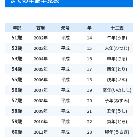
年齢
西暦
元号
年
十二支
51歳
2002年
平成
14
午年(うま)
52歳
2003年
平成
15
未年(ひつじ)
53歳
2004年
平成
16
申年(さる)
54歳
2005年
平成
17
酉年(とり)
55歳
2006年
平成
18
戌年(いぬ)
56歳
2007年
平成
19
亥年(いのしし)
57歳
2008年
平成
20
子年(ねずみ)
58歳
2009年
平成
21
丑年(うし)
59歳
2010年
平成
22
寅年(とら)
60歳
2011年
平成
23
卯年(うさぎ)