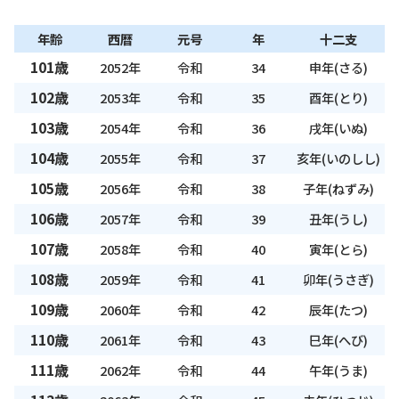
年齢
西暦
元号
年
十二支
101歳
2052年
令和
34
申年(さる)
102歳
2053年
令和
35
酉年(とり)
103歳
2054年
令和
36
戌年(いぬ)
104歳
2055年
令和
37
亥年(いのしし)
105歳
2056年
令和
38
子年(ねずみ)
106歳
2057年
令和
39
丑年(うし)
107歳
2058年
令和
40
寅年(とら)
108歳
2059年
令和
41
卯年(うさぎ)
109歳
2060年
令和
42
辰年(たつ)
110歳
2061年
令和
43
巳年(へび)
111歳
2062年
令和
44
午年(うま)