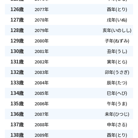
126歳
2077年
酉年(とり)
127歳
2078年
戌年(いぬ)
128歳
2079年
亥年(いのしし)
129歳
2080年
子年(ねずみ)
130歳
2081年
丑年(うし)
131歳
2082年
寅年(とら)
132歳
2083年
卯年(うさぎ)
133歳
2084年
辰年(たつ)
134歳
2085年
巳年(へび)
135歳
2086年
午年(うま)
136歳
2087年
未年(ひつじ)
137歳
2088年
申年(さる)
138歳
2089年
酉年(とり)