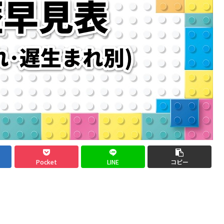
Pocket
LINE
コピー