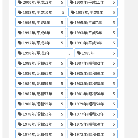
2000年/平成12年
5
1999年/平成11年
5
1998年/平成10年
5
1997年/平成9年
5
1996年/平成8年
5
1995年/平成7年
5
1994年/平成6年
5
1993年/平成5年
5
1992年/平成4年
5
1991年/平成3年
5
1990年/平成2年
5
1989年
5
1988年/昭和63年
5
1987年/昭和62年
5
1986年/昭和61年
5
1985年/昭和60年
5
1984年/昭和59年
5
1983年/昭和58年
5
1982年/昭和57年
5
1981年/昭和56年
5
1980年/昭和55年
5
1979年/昭和54年
5
1978年/昭和53年
5
1977年/昭和52年
5
1976年/昭和51年
5
1975年/昭和50年
5
1974年/昭和49年
5
1973年/昭和48年
5