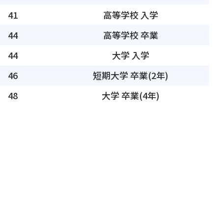
41
高等学校 入学
44
高等学校 卒業
44
大学 入学
46
短期大学 卒業(2年)
48
大学 卒業(4年)