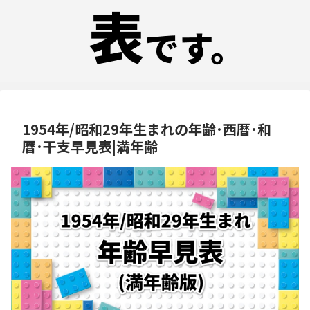
1954年/昭和29年生まれの年齢･西暦･和
暦･干支早見表|満年齢