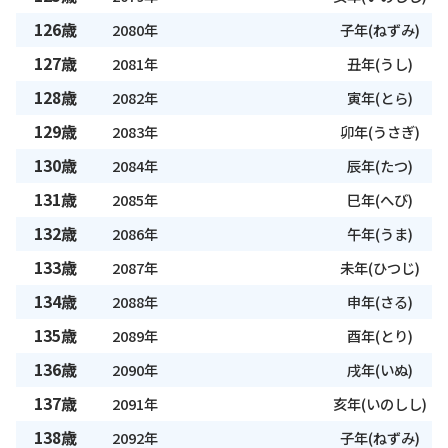
126歳
2080年
子年(ねずみ)
127歳
2081年
丑年(うし)
128歳
2082年
寅年(とら)
129歳
2083年
卯年(うさぎ)
130歳
2084年
辰年(たつ)
131歳
2085年
巳年(へび)
132歳
2086年
午年(うま)
133歳
2087年
未年(ひつじ)
134歳
2088年
申年(さる)
135歳
2089年
酉年(とり)
136歳
2090年
戌年(いぬ)
137歳
2091年
亥年(いのしし)
138歳
2092年
子年(ねずみ)