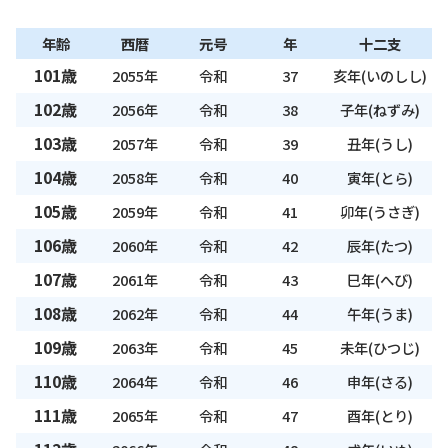
年齢
西暦
元号
年
十二支
101歳
2055年
令和
37
亥年(いのしし)
102歳
2056年
令和
38
子年(ねずみ)
103歳
2057年
令和
39
丑年(うし)
104歳
2058年
令和
40
寅年(とら)
105歳
2059年
令和
41
卯年(うさぎ)
106歳
2060年
令和
42
辰年(たつ)
107歳
2061年
令和
43
巳年(へび)
108歳
2062年
令和
44
午年(うま)
109歳
2063年
令和
45
未年(ひつじ)
110歳
2064年
令和
46
申年(さる)
111歳
2065年
令和
47
酉年(とり)