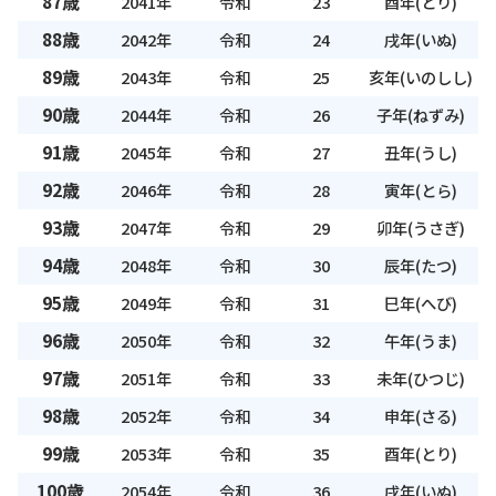
87歳
2041年
令和
23
酉年(とり)
88歳
2042年
令和
24
戌年(いぬ)
89歳
2043年
令和
25
亥年(いのしし)
90歳
2044年
令和
26
子年(ねずみ)
91歳
2045年
令和
27
丑年(うし)
92歳
2046年
令和
28
寅年(とら)
93歳
2047年
令和
29
卯年(うさぎ)
94歳
2048年
令和
30
辰年(たつ)
95歳
2049年
令和
31
巳年(へび)
96歳
2050年
令和
32
午年(うま)
97歳
2051年
令和
33
未年(ひつじ)
98歳
2052年
令和
34
申年(さる)
99歳
2053年
令和
35
酉年(とり)
100歳
2054年
令和
36
戌年(いぬ)