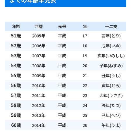
年齢
西暦
元号
年
十二支
51歳
2005年
平成
17
酉年(とり)
52歳
2006年
平成
18
戌年(いぬ)
53歳
2007年
平成
19
亥年(いのしし)
54歳
2008年
平成
20
子年(ねずみ)
55歳
2009年
平成
21
丑年(うし)
56歳
2010年
平成
22
寅年(とら)
57歳
2011年
平成
23
卯年(うさぎ)
58歳
2012年
平成
24
辰年(たつ)
59歳
2013年
平成
25
巳年(へび)
60歳
2014年
平成
26
午年(うま)