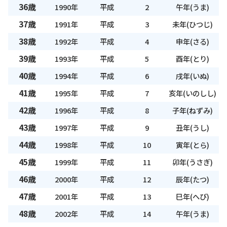
36歳
1990年
平成
2
午年(うま)
37歳
1991年
平成
3
未年(ひつじ)
38歳
1992年
平成
4
申年(さる)
39歳
1993年
平成
5
酉年(とり)
40歳
1994年
平成
6
戌年(いぬ)
41歳
1995年
平成
7
亥年(いのしし)
42歳
1996年
平成
8
子年(ねずみ)
43歳
1997年
平成
9
丑年(うし)
44歳
1998年
平成
10
寅年(とら)
45歳
1999年
平成
11
卯年(うさぎ)
46歳
2000年
平成
12
辰年(たつ)
47歳
2001年
平成
13
巳年(へび)
48歳
2002年
平成
14
午年(うま)