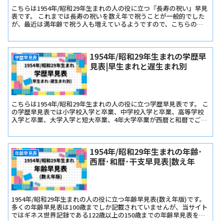
こちらは1954年/昭和29年生まれの人の役に立つ『長寿の祝い』早見
表です。 これまでは長寿の祝いを数え年で祝うことが一般的でした
が、最近は満年齢で祝う人も増えているようですので、こちらの早
見表では『長寿の祝い早見表･数え年版』と『長寿の祝い早見表･満
年齢版』をご用意しました。
1954年/昭和29年生まれの学歴早
学歴早見表
見表|早生まれと遅生まれ別
こちらは1954年/昭和29年生まれの人の役に立つ学歴早見表です。 こ
の学歴早見表では小学校入学と卒業、中学校入学と卒業、高等学校
入学と卒業、大学入学と短大卒業、4年大学卒業が西暦と和暦でご確
認いただけます。
1954年/昭和29年生まれの年齢･
年齢早見表
西暦･和暦･干支早見表|数え年
1954年/昭和29年生まれの人の役に立つ年齢早見表(数え年版)です。
多くの年齢早見表は100歳までしか記載されていませんが、当サイト
ではギネス世界記録である122歳以上の150歳までの年齢早見表を記