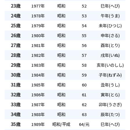
23歳
1977年
昭和
52
巳年(へび)
24歳
1978年
昭和
53
午年(うま)
25歳
1979年
昭和
54
未年(ひつじ)
26歳
1980年
昭和
55
申年(さる)
27歳
1981年
昭和
56
酉年(とり)
28歳
1982年
昭和
57
戌年(いぬ)
29歳
1983年
昭和
58
亥年(いのしし)
30歳
1984年
昭和
59
子年(ねずみ)
31歳
1985年
昭和
60
丑年(うし)
32歳
1986年
昭和
61
寅年(とら)
33歳
1987年
昭和
62
卯年(うさぎ)
34歳
1988年
昭和
63
辰年(たつ)
35歳
1989年
昭和/平成
64/元
巳年(へび)