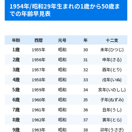
1954年/昭和29年生まれの1歳から50歳ま
での年齢早見表
年齢
西暦
元号
年
十二支
1歳
1955年
昭和
30
未年(ひつじ)
2歳
1956年
昭和
31
申年(さる)
3歳
1957年
昭和
32
酉年(とり)
4歳
1958年
昭和
33
戌年(いぬ)
5歳
1959年
昭和
34
亥年(いのしし)
6歳
1960年
昭和
35
子年(ねずみ)
7歳
1961年
昭和
36
丑年(うし)
8歳
1962年
昭和
37
寅年(とら)
9歳
1963年
昭和
38
卯年(うさぎ)