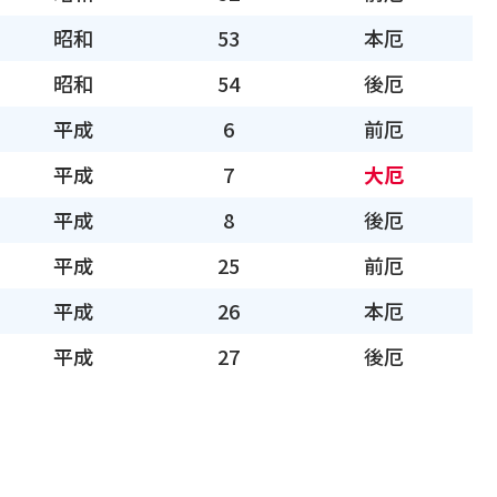
昭和
53
本厄
昭和
54
後厄
平成
6
前厄
平成
7
大厄
平成
8
後厄
平成
25
前厄
平成
26
本厄
平成
27
後厄