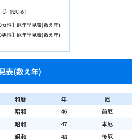
くじ
の女性】厄年早見表(数え年)
の男性】厄年早見表(数え年)
見表(数え年)
和暦
年
厄
昭和
46
前厄
昭和
47
本厄
昭和
48
後厄