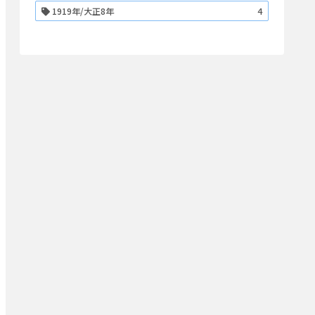
1919年/大正8年
4