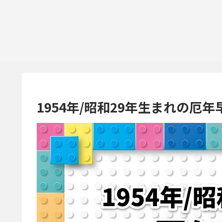
1954年/昭和29年生まれの厄年