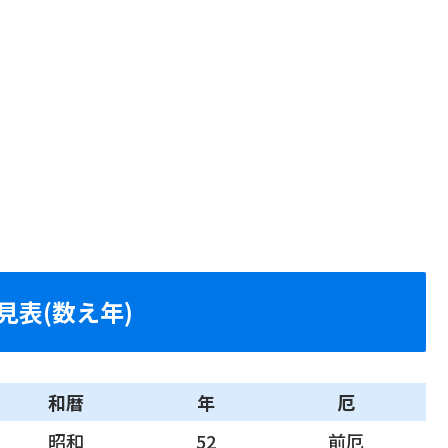
見表(数え年)
和暦
年
厄
昭和
52
前厄