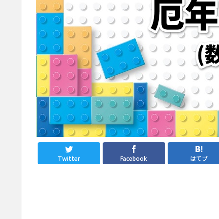
Twitter
Facebook
はてブ