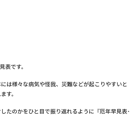
早見表です。
年には様々な病気や怪我、災難などが起こりやすいと
れます。
したのかをひと目で振り返れるように『厄年早見表･