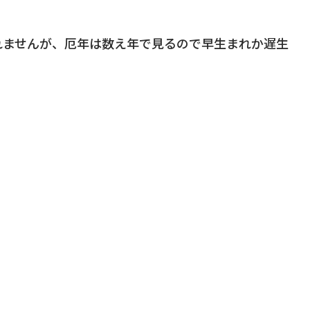
れませんが、厄年は数え年で見るので早生まれか遅生