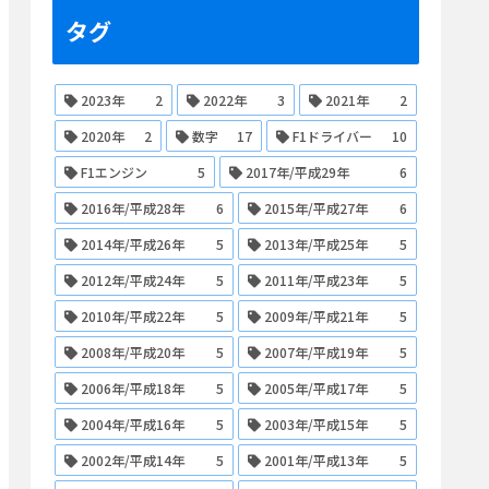
タグ
2023年
2
2022年
3
2021年
2
2020年
2
数字
17
F1ドライバー
10
F1エンジン
5
2017年/平成29年
6
2016年/平成28年
6
2015年/平成27年
6
2014年/平成26年
5
2013年/平成25年
5
2012年/平成24年
5
2011年/平成23年
5
2010年/平成22年
5
2009年/平成21年
5
2008年/平成20年
5
2007年/平成19年
5
2006年/平成18年
5
2005年/平成17年
5
2004年/平成16年
5
2003年/平成15年
5
2002年/平成14年
5
2001年/平成13年
5