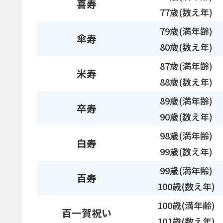
喜寿
77歳(数え年)
79歳(満年齢)
傘寿
80歳(数え年)
87歳(満年齢)
米寿
88歳(数え年)
89歳(満年齢)
卒寿
90歳(数え年)
98歳(満年齢)
白寿
99歳(数え年)
99歳(満年齢)
百寿
100歳(数え年)
100歳(満年齢)
百一賀祝い
101歳(数え年)