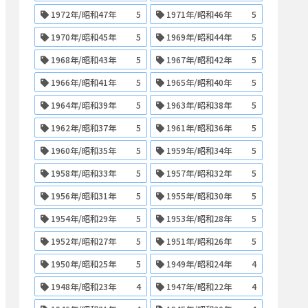
1972年/昭和47年
5
1971年/昭和46年
5
1970年/昭和45年
5
1969年/昭和44年
5
1968年/昭和43年
5
1967年/昭和42年
5
1966年/昭和41年
5
1965年/昭和40年
5
1964年/昭和39年
5
1963年/昭和38年
5
1962年/昭和37年
5
1961年/昭和36年
5
1960年/昭和35年
5
1959年/昭和34年
5
1958年/昭和33年
5
1957年/昭和32年
5
1956年/昭和31年
5
1955年/昭和30年
5
1954年/昭和29年
5
1953年/昭和28年
5
1952年/昭和27年
5
1951年/昭和26年
5
1950年/昭和25年
5
1949年/昭和24年
4
1948年/昭和23年
4
1947年/昭和22年
4