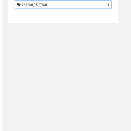
1919年/大正8年
4