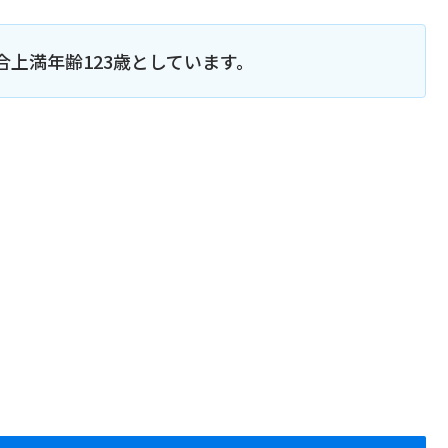
都合上満年齢123歳としています。