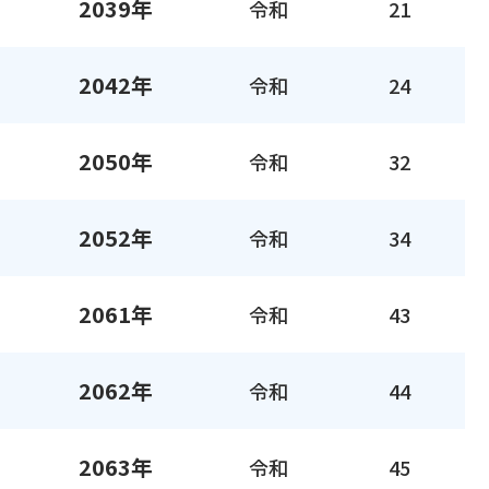
2039年
令和
21
2042年
令和
24
2050年
令和
32
2052年
令和
34
2061年
令和
43
2062年
令和
44
2063年
令和
45