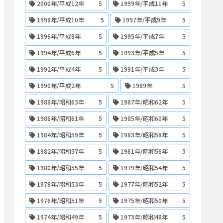
2000年/平成12年
5
1999年/平成11年
5
1998年/平成10年
5
1997年/平成9年
5
1996年/平成8年
5
1995年/平成7年
5
1994年/平成6年
5
1993年/平成5年
5
1992年/平成4年
5
1991年/平成3年
5
1990年/平成2年
5
1989年
5
1988年/昭和63年
5
1987年/昭和62年
5
1986年/昭和61年
5
1985年/昭和60年
5
1984年/昭和59年
5
1983年/昭和58年
5
1982年/昭和57年
5
1981年/昭和56年
5
1980年/昭和55年
5
1979年/昭和54年
5
1978年/昭和53年
5
1977年/昭和52年
5
1976年/昭和51年
5
1975年/昭和50年
5
1974年/昭和49年
5
1973年/昭和48年
5