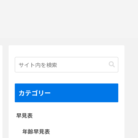
カテゴリー
早見表
年齢早見表