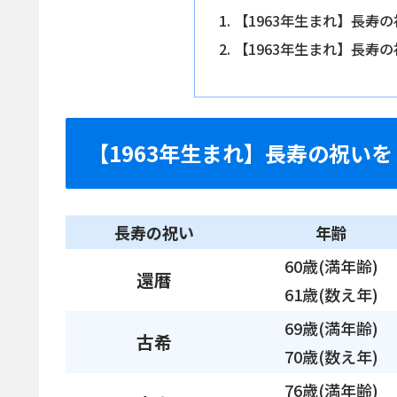
【1963年生まれ】長寿
【1963年生まれ】長寿
【1963年生まれ】長寿の祝い
長寿の祝い
年齢
60歳(満年齢)
還暦
61歳(数え年)
69歳(満年齢)
古希
70歳(数え年)
76歳(満年齢)