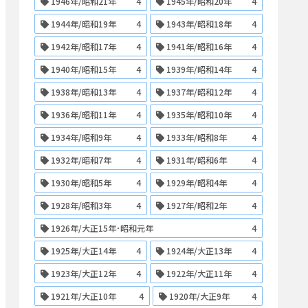
1946年/昭和21年
4
1945年/昭和20年
4
1944年/昭和19年
4
1943年/昭和18年
4
1942年/昭和17年
4
1941年/昭和16年
4
1940年/昭和15年
4
1939年/昭和14年
4
1938年/昭和13年
4
1937年/昭和12年
4
1936年/昭和11年
4
1935年/昭和10年
4
1934年/昭和9年
4
1933年/昭和8年
4
1932年/昭和7年
4
1931年/昭和6年
4
1930年/昭和5年
4
1929年/昭和4年
4
1928年/昭和3年
4
1927年/昭和2年
4
1926年/大正15年･昭和元年
4
1925年/大正14年
4
1924年/大正13年
4
1923年/大正12年
4
1922年/大正11年
4
1921年/大正10年
4
1920年/大正9年
4