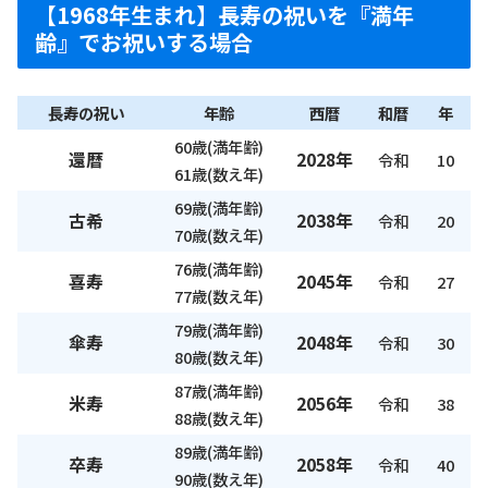
【1968年生まれ】長寿の祝いを『満年
齢』でお祝いする場合
長寿の祝い
年齢
西暦
和暦
年
60歳(満年齢)
還暦
2028年
令和
10
61歳(数え年)
69歳(満年齢)
古希
2038年
令和
20
70歳(数え年)
76歳(満年齢)
喜寿
2045年
令和
27
77歳(数え年)
79歳(満年齢)
傘寿
2048年
令和
30
80歳(数え年)
87歳(満年齢)
米寿
2056年
令和
38
88歳(数え年)
89歳(満年齢)
卒寿
2058年
令和
40
90歳(数え年)