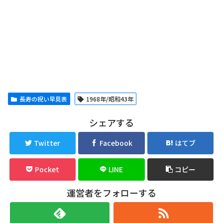
長寿の祝い早見表
1968年/昭和43年
シェアする
Twitter
Facebook
はてブ
Pocket
LINE
コピー
運営者をフォローする