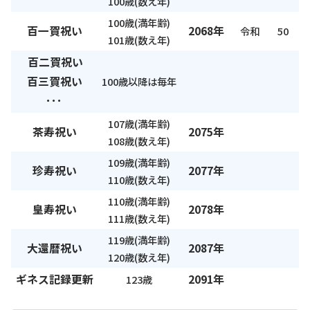
100歳(数え年)
100歳(満年齢)
百一賀祝い
2068年
令和
50
101歳(数え年)
百二賀祝い
百三賀祝い
100歳以降は毎年
･･･
107歳(満年齢)
茶寿祝い
2075年
108歳(数え年)
109歳(満年齢)
珍寿祝い
2077年
110歳(数え年)
110歳(満年齢)
皇寿祝い
2078年
111歳(数え年)
119歳(満年齢)
大還暦祝い
2087年
120歳(数え年)
ギネス記録更新
2091年
123歳