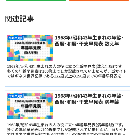
関連記事
1968年/昭和43年生まれの年齢･
年齢早見表
西暦･和暦･干支早見表|数え年
1968年/昭和43年生まれの人の役に立つ年齢早見表(数え年版)です。
多くの年齢早見表は100歳までしか記載されていませんが、当サイト
ではギネス世界記録である122歳以上の150歳までの年齢早見表を記
載しています。
1968年/昭和43年生まれの年齢･
年齢早見表
西暦･和暦･干支早見表|満年齢
1968年/昭和43年生まれの人の役に立つ年齢早見表(満年齢版)です。
多くの年齢早見表は100歳までしか記載されていませんが、当サイト
ではギネス世界記録である122歳以上の150歳までの年齢早見表を記