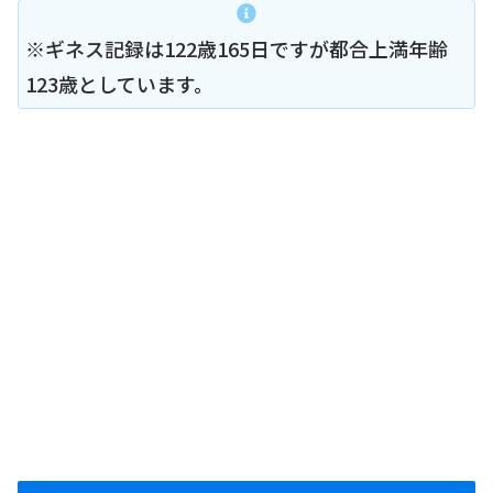
※ギネス記録は122歳165日ですが都合上満年齢
123歳としています。