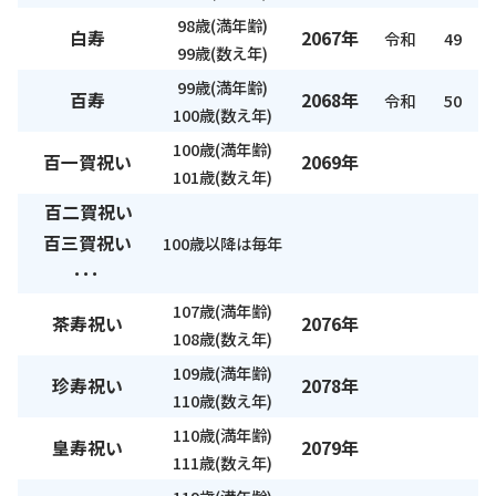
98歳(満年齢)
白寿
2067年
令和
49
99歳(数え年)
99歳(満年齢)
百寿
2068年
令和
50
100歳(数え年)
100歳(満年齢)
百一賀祝い
2069年
101歳(数え年)
百二賀祝い
百三賀祝い
100歳以降は毎年
･･･
107歳(満年齢)
茶寿祝い
2076年
108歳(数え年)
109歳(満年齢)
珍寿祝い
2078年
110歳(数え年)
110歳(満年齢)
皇寿祝い
2079年
111歳(数え年)