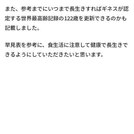
また、参考までにいつまで長生きすればギネスが認
定する世界最高齢記録の122歳を更新できるのかも
記載しました。
早見表を参考に、食生活に注意して健康で長生きで
きるようにしていただきたいと思います。