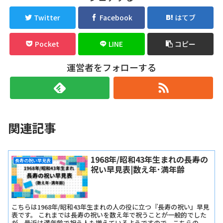
Twitter
Facebook
はてブ
Pocket
LINE
コピー
運営者をフォローする
関連記事
1968年/昭和43年生まれの長寿の
長寿の祝い早見表
祝い早見表|数え年･満年齢
こちらは1968年/昭和43年生まれの人の役に立つ『長寿の祝い』早見
表です。 これまでは長寿の祝いを数え年で祝うことが一般的でした
が、最近は満年齢で祝う人も増えているようですので、こちらの早