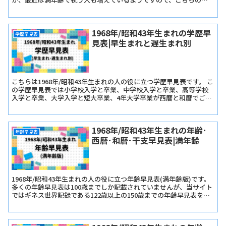
見表では『長寿の祝い早見表･数え年版』と『長寿の祝い早見表･満
年齢版』をご用意しました。
1968年/昭和43年生まれの学歴早
学歴早見表
見表|早生まれと遅生まれ別
こちらは1968年/昭和43年生まれの人の役に立つ学歴早見表です。 こ
の学歴早見表では小学校入学と卒業、中学校入学と卒業、高等学校
入学と卒業、大学入学と短大卒業、4年大学卒業が西暦と和暦でご確
認いただけます。
1968年/昭和43年生まれの年齢･
年齢早見表
西暦･和暦･干支早見表|満年齢
1968年/昭和43年生まれの人の役に立つ年齢早見表(満年齢版)です。
多くの年齢早見表は100歳までしか記載されていませんが、当サイト
ではギネス世界記録である122歳以上の150歳までの年齢早見表を記
載しています。