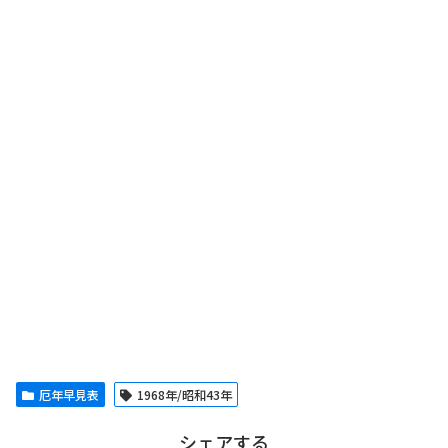
厄年早見表
1968年/昭和43年
シェアする