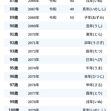
87歳
2066年
令和
48
戌年(いぬ)
88歳
2067年
令和
49
亥年(いのしし)
89歳
2068年
令和
50
子年(ねずみ)
90歳
2069年
丑年(うし)
91歳
2070年
寅年(とら)
92歳
2071年
卯年(うさぎ)
93歳
2072年
辰年(たつ)
94歳
2073年
巳年(へび)
95歳
2074年
午年(うま)
96歳
2075年
未年(ひつじ)
97歳
2076年
申年(さる)
98歳
2077年
酉年(とり)
99歳
2078年
戌年(いぬ)
100歳
2079年
亥年(いのしし)