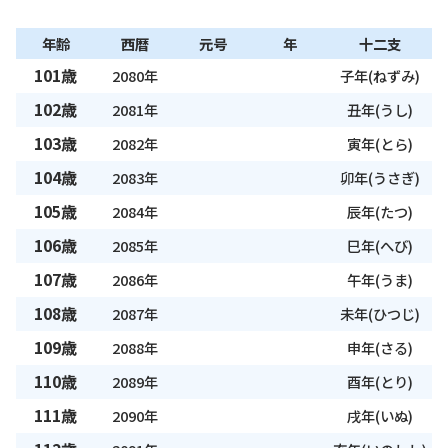
年齢
西暦
元号
年
十二支
101歳
2080年
子年(ねずみ)
102歳
2081年
丑年(うし)
103歳
2082年
寅年(とら)
104歳
2083年
卯年(うさぎ)
105歳
2084年
辰年(たつ)
106歳
2085年
巳年(へび)
107歳
2086年
午年(うま)
108歳
2087年
未年(ひつじ)
109歳
2088年
申年(さる)
110歳
2089年
酉年(とり)
111歳
2090年
戌年(いぬ)