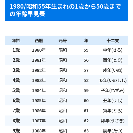
1980/昭和55年生まれの1歳から50歳まで
の年齢早見表
年齢
西暦
元号
年
十二支
1歳
1980年
昭和
55
申年(さる)
2歳
1981年
昭和
56
酉年(とり)
3歳
1982年
昭和
57
戌年(いぬ)
4歳
1983年
昭和
58
亥年(いのしし)
5歳
1984年
昭和
59
子年(ねずみ)
6歳
1985年
昭和
60
丑年(うし)
7歳
1986年
昭和
61
寅年(とら)
8歳
1987年
昭和
62
卯年(うさぎ)
9歳
1988年
昭和
63
辰年(たつ)