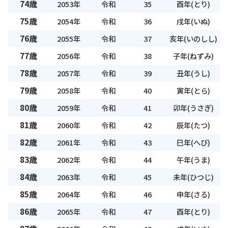
74歳
2053年
令和
35
酉年(とり)
75歳
2054年
令和
36
戌年(いぬ)
76歳
2055年
令和
37
亥年(いのしし)
77歳
2056年
令和
38
子年(ねずみ)
78歳
2057年
令和
39
丑年(うし)
79歳
2058年
令和
40
寅年(とら)
80歳
2059年
令和
41
卯年(うさぎ)
81歳
2060年
令和
42
辰年(たつ)
82歳
2061年
令和
43
巳年(へび)
83歳
2062年
令和
44
午年(うま)
84歳
2063年
令和
45
未年(ひつじ)
85歳
2064年
令和
46
申年(さる)
86歳
2065年
令和
47
酉年(とり)