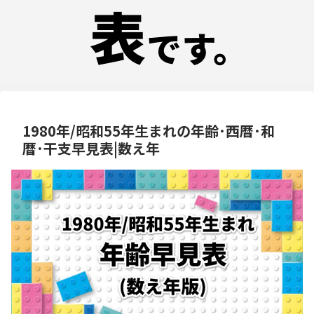
1980年/昭和55年生まれの年齢･西暦･和
暦･干支早見表|数え年