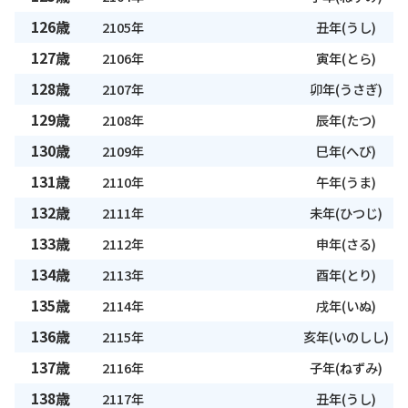
126歳
2105年
丑年(うし)
127歳
2106年
寅年(とら)
128歳
2107年
卯年(うさぎ)
129歳
2108年
辰年(たつ)
130歳
2109年
巳年(へび)
131歳
2110年
午年(うま)
132歳
2111年
未年(ひつじ)
133歳
2112年
申年(さる)
134歳
2113年
酉年(とり)
135歳
2114年
戌年(いぬ)
136歳
2115年
亥年(いのしし)
137歳
2116年
子年(ねずみ)
138歳
2117年
丑年(うし)