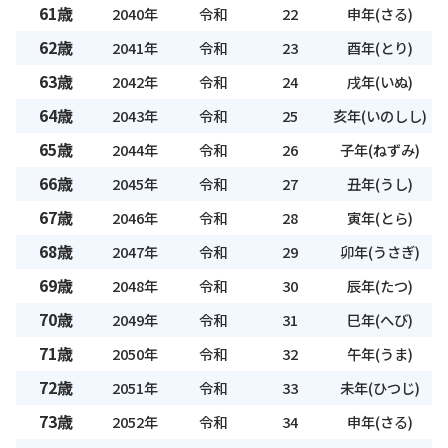
61歳
2040年
令和
22
申年(さる)
62歳
2041年
令和
23
酉年(とり)
63歳
2042年
令和
24
戌年(いぬ)
64歳
2043年
令和
25
亥年(いのしし)
65歳
2044年
令和
26
子年(ねずみ)
66歳
2045年
令和
27
丑年(うし)
67歳
2046年
令和
28
寅年(とら)
68歳
2047年
令和
29
卯年(うさぎ)
69歳
2048年
令和
30
辰年(たつ)
70歳
2049年
令和
31
巳年(へび)
71歳
2050年
令和
32
午年(うま)
72歳
2051年
令和
33
未年(ひつじ)
73歳
2052年
令和
34
申年(さる)