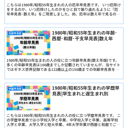
こちらは1980年/昭和55年生まれの人の厄年早見表です。 いつ厄除け
をするのか、いつ厄除けしたのかをひと目で振り返れるように『厄
年早見表･数え年』をご用意しました。尚、厄年は数え年で見るので
早生まれか遅生まれかは関係ありません。
1980年/昭和55年生まれの年齢･
年齢早見表
西暦･和暦･干支早見表|数え年
1980年/昭和55年生まれの人の役に立つ年齢早見表(数え年版)です。
多くの年齢早見表は100歳までしか記載されていませんが、当サイト
ではギネス世界記録である122歳以上の150歳までの年齢早見表を記
載しています。
1980年/昭和55年生まれの学歴早
学歴早見表
見表|早生まれと遅生まれ別
こちらは1980年/昭和55年生まれの人の役に立つ学歴早見表です。 こ
の学歴早見表では小学校入学と卒業、中学校入学と卒業、高等学校
入学と卒業、大学入学と短大卒業、4年大学卒業が西暦と和暦でご確