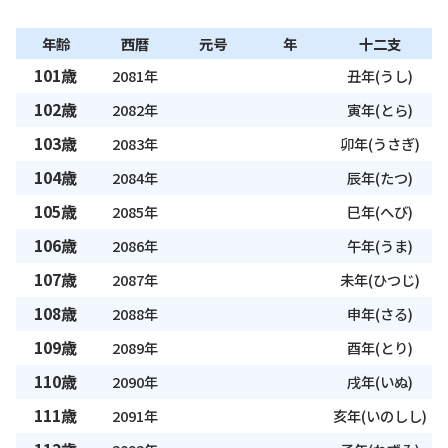
年齢
西暦
元号
年
十二支
101歳
2081年
丑年(うし)
102歳
2082年
寅年(とら)
103歳
2083年
卯年(うさぎ)
104歳
2084年
辰年(たつ)
105歳
2085年
巳年(へび)
106歳
2086年
午年(うま)
107歳
2087年
未年(ひつじ)
108歳
2088年
申年(さる)
109歳
2089年
酉年(とり)
110歳
2090年
戌年(いぬ)
111歳
2091年
亥年(いのしし)