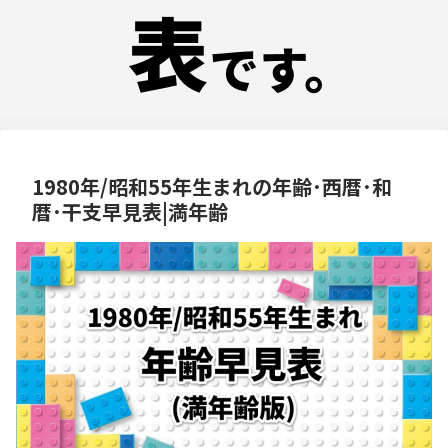
1980年/昭和55年生まれの年齢･西暦･和
暦･干支早見表|満年齢