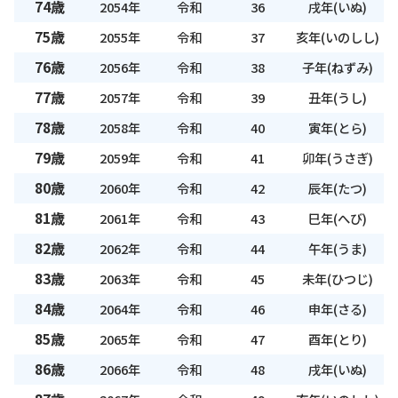
74歳
2054年
令和
36
戌年(いぬ)
75歳
2055年
令和
37
亥年(いのしし)
76歳
2056年
令和
38
子年(ねずみ)
77歳
2057年
令和
39
丑年(うし)
78歳
2058年
令和
40
寅年(とら)
79歳
2059年
令和
41
卯年(うさぎ)
80歳
2060年
令和
42
辰年(たつ)
81歳
2061年
令和
43
巳年(へび)
82歳
2062年
令和
44
午年(うま)
83歳
2063年
令和
45
未年(ひつじ)
84歳
2064年
令和
46
申年(さる)
85歳
2065年
令和
47
酉年(とり)
86歳
2066年
令和
48
戌年(いぬ)