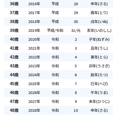
36歳
2016年
平成
28
申年(さる)
37歳
2017年
平成
29
酉年(とり)
38歳
2018年
平成
30
戌年(いぬ)
39歳
2019年
平成/令和
31/元
亥年(いのしし)
40歳
2020年
令和
2
子年(ねずみ)
41歳
2021年
令和
3
丑年(うし)
42歳
2022年
令和
4
寅年(とら)
43歳
2023年
令和
5
卯年(うさぎ)
44歳
2024年
令和
6
辰年(たつ)
45歳
2025年
令和
7
巳年(へび)
46歳
2026年
令和
8
午年(うま)
47歳
2027年
令和
9
未年(ひつじ)
48歳
2028年
令和
10
申年(さる)