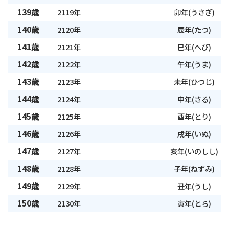
139歳
2119年
卯年(うさぎ)
140歳
2120年
辰年(たつ)
141歳
2121年
巳年(へび)
142歳
2122年
午年(うま)
143歳
2123年
未年(ひつじ)
144歳
2124年
申年(さる)
145歳
2125年
酉年(とり)
146歳
2126年
戌年(いぬ)
147歳
2127年
亥年(いのしし)
148歳
2128年
子年(ねずみ)
149歳
2129年
丑年(うし)
150歳
2130年
寅年(とら)