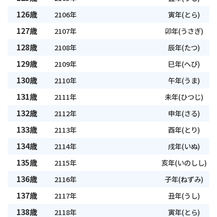
126歳
2106年
寅年(とら)
127歳
2107年
卯年(うさぎ)
128歳
2108年
辰年(たつ)
129歳
2109年
巳年(へび)
130歳
2110年
午年(うま)
131歳
2111年
未年(ひつじ)
132歳
2112年
申年(さる)
133歳
2113年
酉年(とり)
134歳
2114年
戌年(いぬ)
135歳
2115年
亥年(いのしし)
136歳
2116年
子年(ねずみ)
137歳
2117年
丑年(うし)
138歳
2118年
寅年(とら)