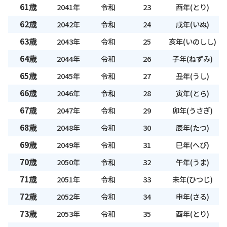
61歳
2041年
令和
23
酉年(とり)
62歳
2042年
令和
24
戌年(いぬ)
63歳
2043年
令和
25
亥年(いのしし)
64歳
2044年
令和
26
子年(ねずみ)
65歳
2045年
令和
27
丑年(うし)
66歳
2046年
令和
28
寅年(とら)
67歳
2047年
令和
29
卯年(うさぎ)
68歳
2048年
令和
30
辰年(たつ)
69歳
2049年
令和
31
巳年(へび)
70歳
2050年
令和
32
午年(うま)
71歳
2051年
令和
33
未年(ひつじ)
72歳
2052年
令和
34
申年(さる)
73歳
2053年
令和
35
酉年(とり)