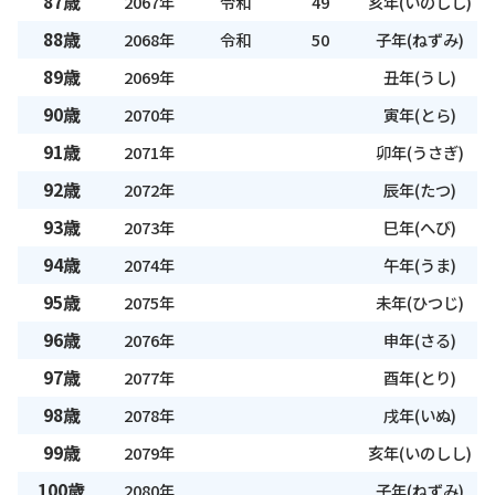
87歳
2067年
令和
49
亥年(いのしし)
88歳
2068年
令和
50
子年(ねずみ)
89歳
2069年
丑年(うし)
90歳
2070年
寅年(とら)
91歳
2071年
卯年(うさぎ)
92歳
2072年
辰年(たつ)
93歳
2073年
巳年(へび)
94歳
2074年
午年(うま)
95歳
2075年
未年(ひつじ)
96歳
2076年
申年(さる)
97歳
2077年
酉年(とり)
98歳
2078年
戌年(いぬ)
99歳
2079年
亥年(いのしし)
100歳
2080年
子年(ねずみ)