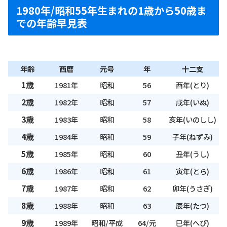
1980年/昭和55年生まれの1歳から50歳ま
での年齢早見表
年齢
西暦
元号
年
十二支
1歳
1981年
昭和
56
酉年(とり)
2歳
1982年
昭和
57
戌年(いぬ)
3歳
1983年
昭和
58
亥年(いのしし)
4歳
1984年
昭和
59
子年(ねずみ)
5歳
1985年
昭和
60
丑年(うし)
6歳
1986年
昭和
61
寅年(とら)
7歳
1987年
昭和
62
卯年(うさぎ)
8歳
1988年
昭和
63
辰年(たつ)
9歳
1989年
昭和/平成
64/元
巳年(へび)