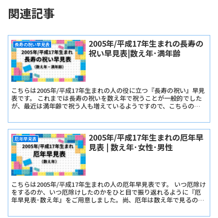
関連記事
2005年/平成17年生まれの長寿の
長寿の祝い早見表
祝い早見表|数え年･満年齢
こちらは2005年/平成17年生まれの人の役に立つ『長寿の祝い』早見
表です。 これまでは長寿の祝いを数え年で祝うことが一般的でした
が、最近は満年齢で祝う人も増えているようですので、こちらの早
見表では『長寿の祝い早見表･数え年版』と『長寿の祝い早見表･満
年齢版』をご用意しました。
2005年/平成17年生まれの厄年早
厄年早見表
見表 | 数え年･女性･男性
こちらは2005年/平成17年生まれの人の厄年早見表です。 いつ厄除け
をするのか、いつ厄除けしたのかをひと目で振り返れるように『厄
年早見表･数え年』をご用意しました。尚、厄年は数え年で見るので
早生まれか遅生まれかは関係ありません。