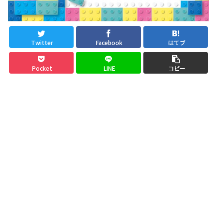
Twitter
Facebook
はてブ
Pocket
LINE
コピー