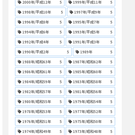
2000年/平成12年
5
1999年/平成11年
5
1998年/平成10年
5
1997年/平成9年
5
1996年/平成8年
5
1995年/平成7年
5
1994年/平成6年
5
1993年/平成5年
5
1992年/平成4年
5
1991年/平成3年
5
1990年/平成2年
5
1989年
5
1988年/昭和63年
5
1987年/昭和62年
5
1986年/昭和61年
5
1985年/昭和60年
5
1984年/昭和59年
5
1983年/昭和58年
5
1982年/昭和57年
5
1981年/昭和56年
5
1980年/昭和55年
5
1979年/昭和54年
5
1978年/昭和53年
5
1977年/昭和52年
5
1976年/昭和51年
5
1975年/昭和50年
5
1974年/昭和49年
5
1973年/昭和48年
5