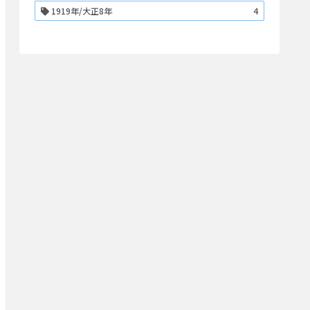
1919年/大正8年
4