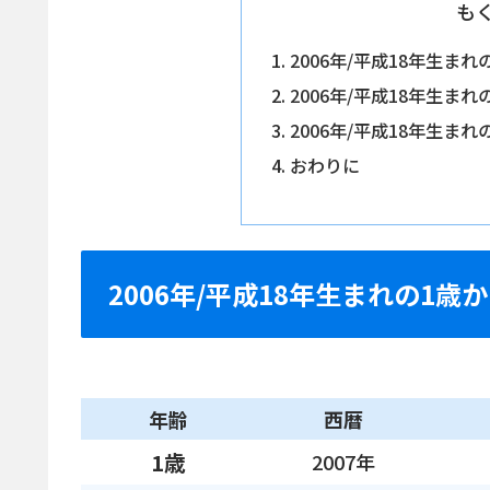
も
2006年/平成18年生ま
2006年/平成18年生ま
2006年/平成18年生ま
おわりに
2006年/平成18年生まれの1歳
年齢
西暦
1歳
2007年