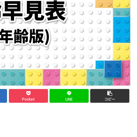
Pocket
LINE
コピー