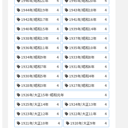
1946年/昭和21年
4
1945年/昭和20年
4
1944年/昭和19年
4
1943年/昭和18年
4
1942年/昭和17年
4
1941年/昭和16年
4
1940年/昭和15年
4
1939年/昭和14年
4
1938年/昭和13年
4
1937年/昭和12年
4
1936年/昭和11年
4
1935年/昭和10年
4
1934年/昭和9年
4
1933年/昭和8年
4
1932年/昭和7年
4
1931年/昭和6年
4
1930年/昭和5年
4
1929年/昭和4年
4
1928年/昭和3年
4
1927年/昭和2年
4
1926年/大正15年･昭和元年
4
1925年/大正14年
4
1924年/大正13年
4
1923年/大正12年
4
1922年/大正11年
4
1921年/大正10年
4
1920年/大正9年
4