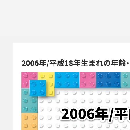
2006年/平成18年生まれの年齢