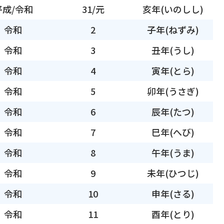
平成/令和
31/元
亥年(いのしし)
令和
2
子年(ねずみ)
令和
3
丑年(うし)
令和
4
寅年(とら)
令和
5
卯年(うさぎ)
令和
6
辰年(たつ)
令和
7
巳年(へび)
令和
8
午年(うま)
令和
9
未年(ひつじ)
令和
10
申年(さる)
令和
11
酉年(とり)