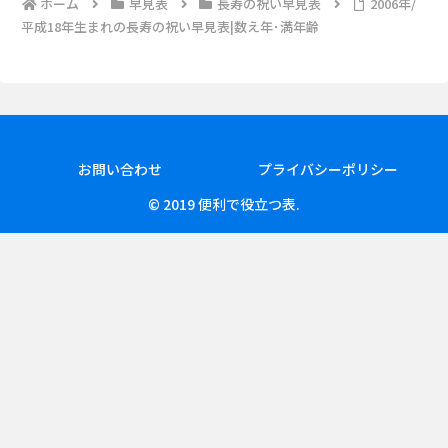
ホーム
早見表
長寿の祝い早見表
2006年/
平成18年生まれの長寿の祝い早見表|数え年･満年齢
お問い合わせ
プライバシーポリシー
© 2019 便利で役立つ表.