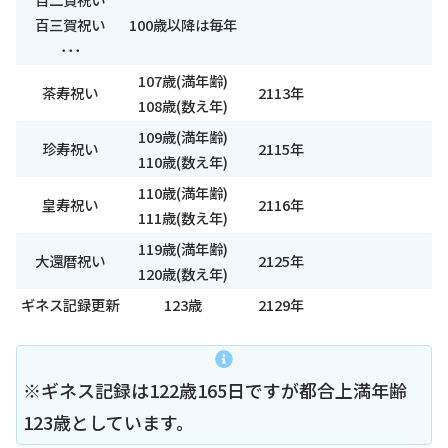
百三賀祝い
100歳以降は毎年
･･･
107歳(満年齢)
茶寿祝い
2113年
108歳(数え年)
109歳(満年齢)
珍寿祝い
2115年
110歳(数え年)
110歳(満年齢)
皇寿祝い
2116年
111歳(数え年)
119歳(満年齢)
大還暦祝い
2125年
120歳(数え年)
ギネス記録更新
123歳
2129年
※ギネス記録は122歳165日ですが都合上満年齢
123歳としています。