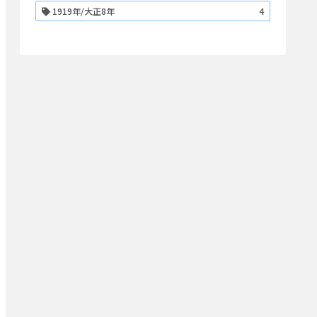
1919年/大正8年
4