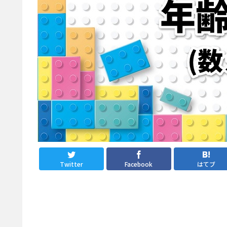
Twitter
Facebook
はてブ