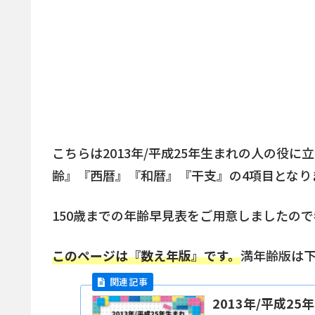
こちらは2013年/平成25年生まれの人の役
齢』『西暦』『和暦』『干支』の4項目となり
150歳までの年齢早見表をご用意しましたの
このページは『数え年版』です。
満年齢版は
2013年/平成2