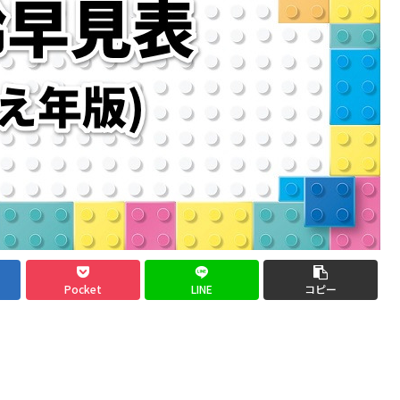
Pocket
LINE
コピー