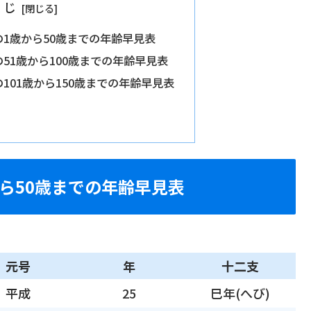
くじ
れの1歳から50歳までの年齢早見表
れの51歳から100歳までの年齢早見表
れの101歳から150歳までの年齢早見表
から50歳までの年齢早見表
元号
年
十二支
平成
25
巳年(へび)