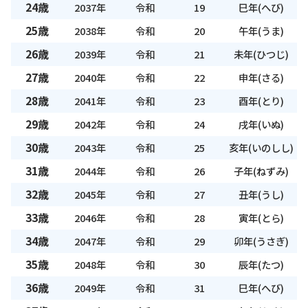
24歳
2037年
令和
19
巳年(へび)
25歳
2038年
令和
20
午年(うま)
26歳
2039年
令和
21
未年(ひつじ)
27歳
2040年
令和
22
申年(さる)
28歳
2041年
令和
23
酉年(とり)
29歳
2042年
令和
24
戌年(いぬ)
30歳
2043年
令和
25
亥年(いのしし)
31歳
2044年
令和
26
子年(ねずみ)
32歳
2045年
令和
27
丑年(うし)
33歳
2046年
令和
28
寅年(とら)
34歳
2047年
令和
29
卯年(うさぎ)
35歳
2048年
令和
30
辰年(たつ)
36歳
2049年
令和
31
巳年(へび)