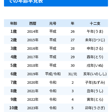
での年齢早見表
年齢
西暦
元号
年
十二支
1歳
2014年
平成
26
午年(うま)
2歳
2015年
平成
27
未年(ひつじ)
3歳
2016年
平成
28
申年(さる)
4歳
2017年
平成
29
酉年(とり)
5歳
2018年
平成
30
戌年(いぬ)
6歳
2019年
平成/令和
31/元
亥年(いのしし)
7歳
2020年
令和
2
子年(ねずみ)
8歳
2021年
令和
3
丑年(うし)
9歳
2022年
令和
4
寅年(とら)
10歳
2023年
令和
5
卯年(うさぎ)