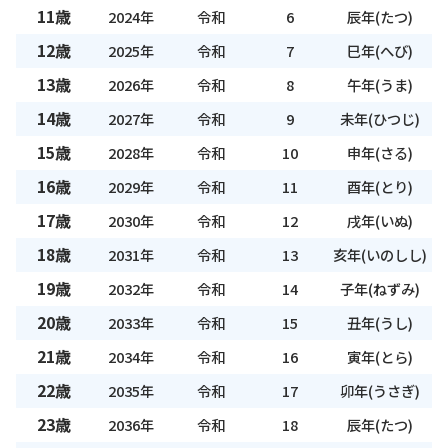
11歳
2024年
令和
6
辰年(たつ)
12歳
2025年
令和
7
巳年(へび)
13歳
2026年
令和
8
午年(うま)
14歳
2027年
令和
9
未年(ひつじ)
15歳
2028年
令和
10
申年(さる)
16歳
2029年
令和
11
酉年(とり)
17歳
2030年
令和
12
戌年(いぬ)
18歳
2031年
令和
13
亥年(いのしし)
19歳
2032年
令和
14
子年(ねずみ)
20歳
2033年
令和
15
丑年(うし)
21歳
2034年
令和
16
寅年(とら)
22歳
2035年
令和
17
卯年(うさぎ)
23歳
2036年
令和
18
辰年(たつ)