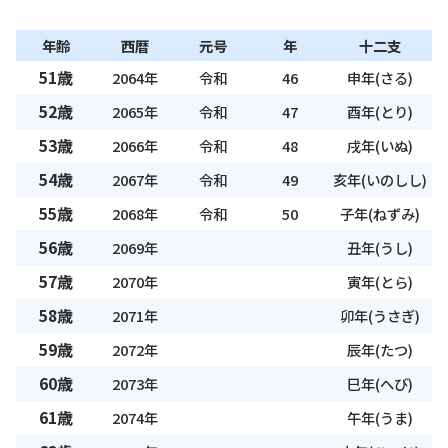
年齢
西暦
元号
年
十二支
51歳
2064年
令和
46
申年(さる)
52歳
2065年
令和
47
酉年(とり)
53歳
2066年
令和
48
戌年(いぬ)
54歳
2067年
令和
49
亥年(いのしし)
55歳
2068年
令和
50
子年(ねずみ)
56歳
2069年
丑年(うし)
57歳
2070年
寅年(とら)
58歳
2071年
卯年(うさぎ)
59歳
2072年
辰年(たつ)
60歳
2073年
巳年(へび)
61歳
2074年
午年(うま)