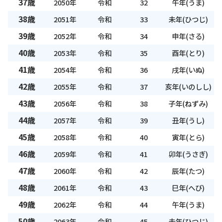
37歳
2050年
令和
32
午年(うま)
38歳
2051年
令和
33
未年(ひつじ)
39歳
2052年
令和
34
申年(さる)
40歳
2053年
令和
35
酉年(とり)
41歳
2054年
令和
36
戌年(いぬ)
42歳
2055年
令和
37
亥年(いのしし)
43歳
2056年
令和
38
子年(ねずみ)
44歳
2057年
令和
39
丑年(うし)
45歳
2058年
令和
40
寅年(とら)
46歳
2059年
令和
41
卯年(うさぎ)
47歳
2060年
令和
42
辰年(たつ)
48歳
2061年
令和
43
巳年(へび)
49歳
2062年
令和
44
午年(うま)
50歳
2063年
令和
45
未年(ひつじ)