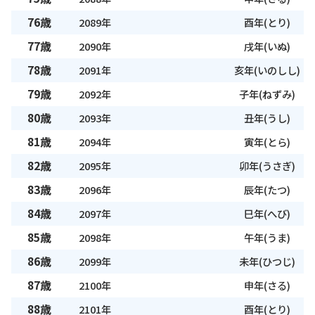
76歳
2089年
酉年(とり)
77歳
2090年
戌年(いぬ)
78歳
2091年
亥年(いのしし)
79歳
2092年
子年(ねずみ)
80歳
2093年
丑年(うし)
81歳
2094年
寅年(とら)
82歳
2095年
卯年(うさぎ)
83歳
2096年
辰年(たつ)
84歳
2097年
巳年(へび)
85歳
2098年
午年(うま)
86歳
2099年
未年(ひつじ)
87歳
2100年
申年(さる)
88歳
2101年
酉年(とり)