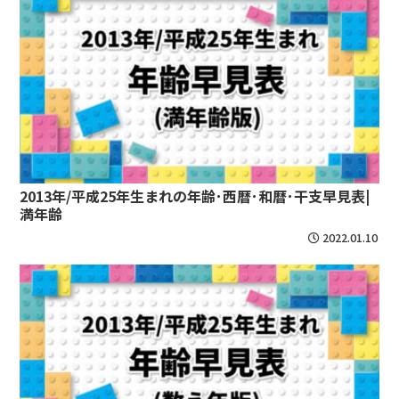
2013年/平成25年生まれの年齢･西暦･和暦･干支早見表|
満年齢
2022.01.10