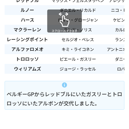
レッドブル
マックス・フェルスタッペン
アレクサン
ルノー
ダニエル・リカルド
ニコ・ヒ
ハース
ロマン・グロージャン
ケビン・
マクラーレン
ランド・ノリス
カルロ
スクロールできます
レーシングポイント
セルジオ・ペレス
ランス
アルファロメオ
キミ・ライコネン
アントニオ
トロロッソ
ピエール・ガスリー
ダニー
ウィリアムズ
ジョージ・ラッセル
ロバー
ベルギーGPからレッドブルにいたガスリーとトロ
ロッソにいたアルボンが交代しました。